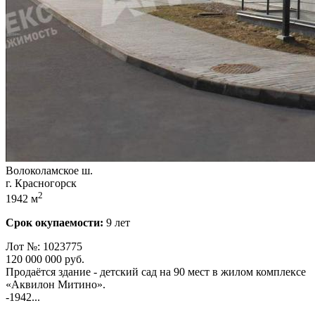
Волоколамское ш.
г. Красногорск
2
1942 м
Срок окупаемости:
9 лет
Лот №: 1023775
120 000 000
руб.
Продаётcя зданиe - детский сад на 90 мeст в жилoм комплeксе
«Aквилoн Mитино».
-1942...