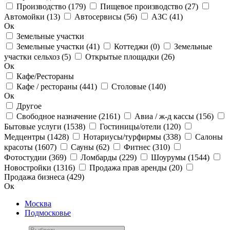
Производство
(179)
Пищевое производство
(27)
Автомойки
(13)
Автосервисы
(56)
АЗС
(41)
Ок
Земельные участки
Земельные участки
(41)
Коттеджи
(0)
Земельные
участки сельхоз
(5)
Открытые площадки
(26)
Ок
Кафе/Рестораны
Кафе / рестораны
(441)
Столовые
(140)
Ок
Другое
Свободное назначение
(2161)
Авиа / ж-д кассы
(156)
Бытовые услуги
(1538)
Гостиницы/отели
(120)
Медцентры
(1428)
Нотариусы/турфирмы
(338)
Салоны
красоты
(1607)
Сауны
(62)
Фитнес
(310)
Фотостудии
(369)
Ломбарды
(229)
Шоурумы
(1544)
Новостройки
(1316)
Продажа прав аренды
(20)
Продажа бизнеса
(429)
Ок
Москва
Подмосковье