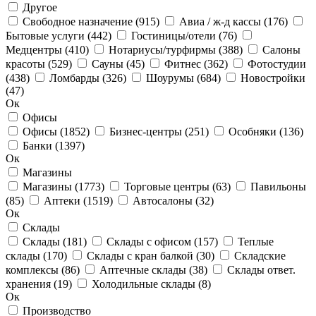
Другое
Свободное назначение
(915)
Авиа / ж-д кассы
(176)
Бытовые услуги
(442)
Гостиницы/отели
(76)
Медцентры
(410)
Нотариусы/турфирмы
(388)
Салоны
красоты
(529)
Сауны
(45)
Фитнес
(362)
Фотостудии
(438)
Ломбарды
(326)
Шоурумы
(684)
Новостройки
(47)
Ок
Офисы
Офисы
(1852)
Бизнес-центры
(251)
Особняки
(136)
Банки
(1397)
Ок
Магазины
Магазины
(1773)
Торговые центры
(63)
Павильоны
(85)
Аптеки
(1519)
Автосалоны
(32)
Ок
Склады
Склады
(181)
Склады с офисом
(157)
Теплые
склады
(170)
Склады с кран балкой
(30)
Складские
комплексы
(86)
Аптечные склады
(38)
Склады ответ.
хранения
(19)
Холодильные склады
(8)
Ок
Производство