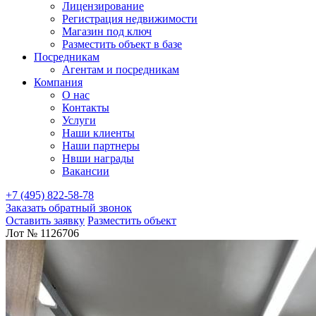
Лицензирование
Регистрация недвижимости
Магазин под ключ
Разместить объект в базе
Посредникам
Агентам и посредникам
Компания
О нас
Контакты
Услуги
Наши клиенты
Наши партнеры
Нвши награды
Вакансии
+7 (495) 822-58-78
Заказать обратный звонок
Оставить заявку
Разместить объект
Лот № 1126706