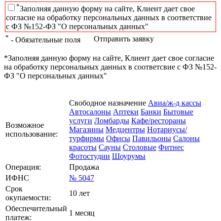
*
Заполняя данную форму на сайте, Клиент дает свое
согласие на обработку персональных данных в соответствие
с ФЗ №152-ФЗ "О персональных данных"
*
Отправить заявку
- Обязательные поля
*Заполняя данную форму на сайте, Клиент дает свое согласие
на обработку персональных данных в соответсвие с ФЗ №152-
ФЗ "О персональных данных"
Свободное назначение
Авиа/ж-д кассы
Автосалоны
Аптеки
Банки
Бытовые
услуги
Ломбарды
Кафе/рестораны
Возможное
Магазины
Медцентры
Нотариусы/
использование:
турфирмы
Офисы
Павильоны
Салоны
красоты
Сауны
Столовые
Фитнес
Фотостудии
Шоурумы
Операция:
Продажа
ИФНС
№ 5047
Срок
10 лет
окупаемости:
Обеспечительный
1 месяц
платеж: