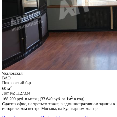
Чкаловская
ВАО
Покровский б-р
2
60 м
Лот №: 1127334
2
168 200
руб. в месяц (33 640
руб.
за 1м
в год)
Сдается офис,­ на третьем этаже,­ в административном здании в
историческом центре Москвы,­ на Бульварном кольце....