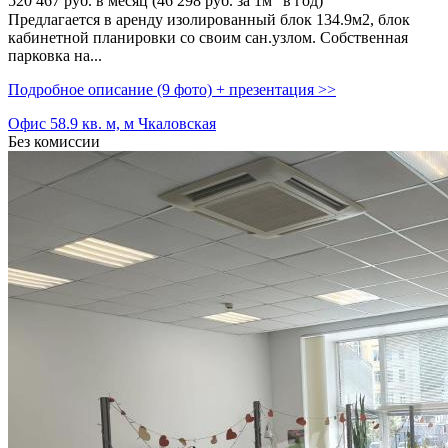
520 467
руб. в месяц (46 298
руб.
за 1м
в год)
Предлагается в аренду изолированный блок 134.9м2,­ блок
кабинетной планировки со своим сан.узлом. Собственная
парковка на...
Подробное описание (9 фото) + презентация >>
Офис 58.9 кв. м, м Чкаловская
Без комиссии