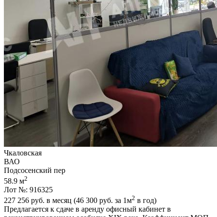
Чкаловская
ВАО
Подсосенский пер
2
58.9 м
Лот №: 916325
2
227 256
руб. в месяц (46 300
руб.
за 1м
в год)
Предлагается к сдаче в аренду офисный кабинет в