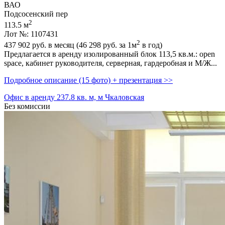
ВАО
Подсосенский пер
2
113.5 м
Лот №: 1107431
2
437 902
руб. в месяц (46 298
руб.
за 1м
в год)
Предлагается в аренду изолированный блок 113,­5 кв.м.: open
space,­ кабинет руководителя,­ серверная,­ гардеробная и М/Ж...
Подробное описание (15 фото) + презентация >>
Офис в аренду 237.8 кв. м, м Чкаловская
Без комиссии