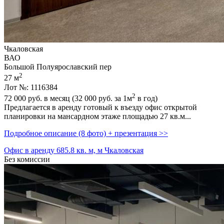
Чкаловская
ВАО
Большой Полуярославский пер
2
27 м
Лот №: 1116384
2
72 000
руб. в месяц (32 000
руб.
за 1м
в год)
Предлагается в аренду готовый к въезду офис открытой
планировки на мансардном этаже площадью 27 кв.м...
Подробное описание (8 фото) + презентация >>
Офис в аренду 685.8 кв. м, м Чкаловская
Без комиссии