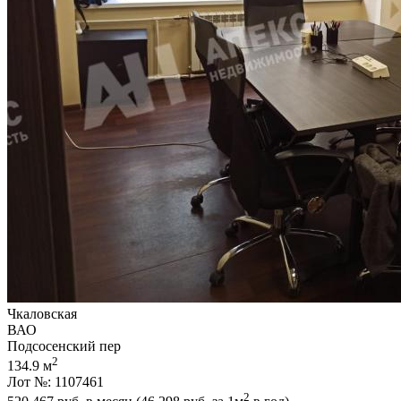
Чкаловская
ВАО
Подсосенский пер
2
134.9 м
Лот №: 1107461
2