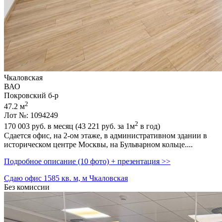
Чкаловская
ВАО
Покровский б-р
2
47.2 м
Лот №: 1094249
2
170 003
руб. в месяц (43 221
руб.
за 1м
в год)
Сдается офис,­ на 2-ом этаже,­ в административном здании в
историческом центре Москвы,­ на Бульварном кольце....
Подробное описание (10 фото) + презентация >>
Сдаю офис 1585 кв. м, м Чкаловская
Без комиссии