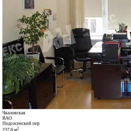
Чкаловская
ВАО
Подсосенский пер
2
237.8 м