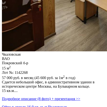
Чкаловская
ВАО
Покровский б-р
2
15 м
Лот №: 1142268
2
57 000
руб. в месяц (45 600
руб.
за 1м
в год)
Сдается небольшой офис,­ в административном здании в
историческом центре Москвы,­ на Бульварном кольце.
15 кв.м....
Подробное описание (8 фото) + презентация >>
Офис в аренду 16.9 кв. м, м Чкаловская