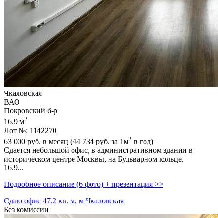
Чкаловская
ВАО
Покровский б-р
2
16.9 м
Лот №: 1142270
2
63 000
руб. в месяц (44 734
руб.
за 1м
в год)
Сдается небольшой офис,­ в административном здании в
историческом центре Москвы,­ на Бульварном кольце.
16.9...
Подробное описание (6 фото) + презентация >>
Сдаю офис 47.2 кв. м, м Чкаловская
Без комиссии