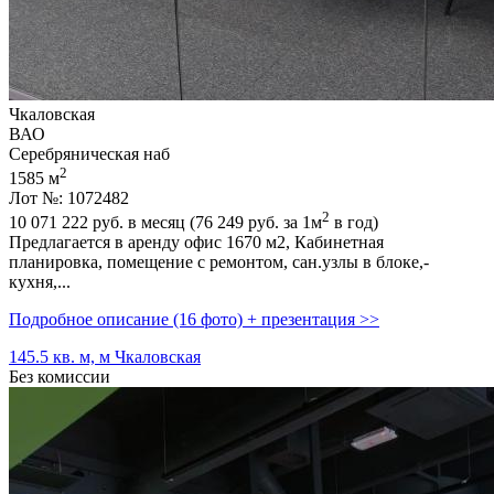
Чкаловская
ВАО
Серебряническая наб
2
1585 м
Лот №: 1072482
2
10 071 222
руб. в месяц (76 249
руб.
за 1м
в год)
Предлагается в аренду офис 1670 м2,­ Кабинетная
планировка,­ помещение с ремонтом,­ сан.узлы в блоке,­
кухня,­...
Подробное описание (16 фото) + презентация >>
145.5 кв. м, м Чкаловская
Без комиссии