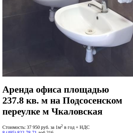
Аренда офиса площадью
237.8 кв. м на Подсосенском
переулке м Чкаловская
2
Стоимость:
37 950
руб.
за 1м
в год + НДС
8 (495) 822-78-71
доб.216