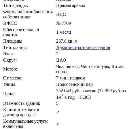
Тип аренды:
Прямая аренда
Форма налогообложения
НДС
собственника:
ИФНС
№ 7709
Обеспечительный
1 месяц
платеж:
Площадь:
237.8 кв. м
Тип здания:
Административные здания
Этаж:
2
Округ:
ЦАО
Чкаловская, Чистые пруды, Китай-
Метро:
город
От метро:
7 мин. пешком
Улица:
Подсосенский пер
752 043
руб. в месяц (37 950
руб.
за
Цена:
2
1м
в год + НДС)
Этажность здания:
5
Клининг входит в
✓
договор аренды:
Коммунальные услуги
✓
включены: