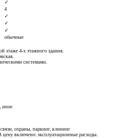
✓
4
✓
✓
✓
обычные
й этаже 4-х этажного здания.
вская.
ническими системами.
, иное
связи, охраны, паркинг, клининг
. В цену включено: эксплуатационные расходы.