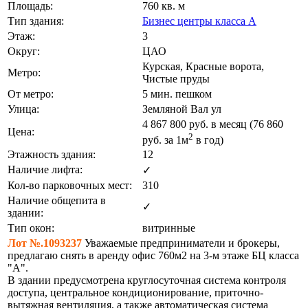
Площадь:
760 кв. м
Тип здания:
Бизнес центры класса А
Этаж:
3
Округ:
ЦАО
Курская, Красные ворота,
Метро:
Чистые пруды
От метро:
5 мин. пешком
Улица:
Земляной Вал ул
4 867 800
руб. в месяц (76 860
Цена:
2
руб.
за 1м
в год)
Этажность здания:
12
Наличие лифта:
✓
Кол-во парковочных мест:
310
Наличие общепита в
✓
здании:
Тип окон:
витринные
Лот №.1093237
Уважаемые предприниматели и брокеры,
предлагаю снять в аренду офис 760м2 на 3-м этаже БЦ класса
"А".
В здании предусмотрена круглосуточная система контроля
доступа, центральное кондиционирование, приточно-
вытяжная вентиляция, а также автоматическая система