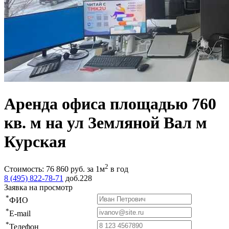
Аренда офиса площадью 760
кв. м на ул Земляной Вал м
Курская
2
Стоимость:
76 860
руб.
за 1м
в год
8 (495) 822-78-71
доб.228
Заявка на просмотр
*
ФИО
*
E-mail
*
Телефон