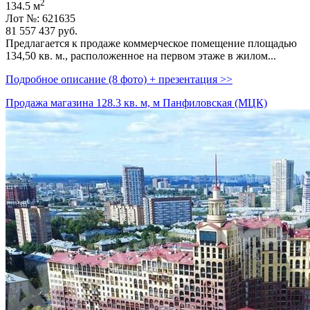
2
134.5 м
Лот №: 621635
81 557 437
руб.
Предлагается к продаже коммерческое помещение площадью
134,­50 кв. м.,­ расположенное на первом этаже в жилом...
Подробное описание (8 фото) + презентация >>
Продажа магазина 128.3 кв. м, м Панфиловская (МЦК)