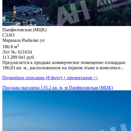
Панфиловская (МЦК)
СЗАО
Маршала Рыбалко ул
2
186.8 м
Лот №: 621634
113 289 041
руб.
Предлагается к продаже коммерческое помещение площадью
186,­83 кв. м.,­ расположенное на первом этаже в комплексе...
Подробное описание (8 фото) + презентация >>
Продажа магазина 135.2 кв. м, м Панфиловская (МЦК)