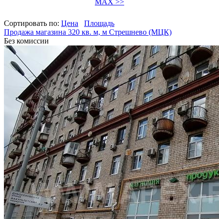
MAX >>
Сортировать по:
Цена
Площадь
Продажа магазина 320 кв. м, м Стрешнево (МЦК)
Без комиссии