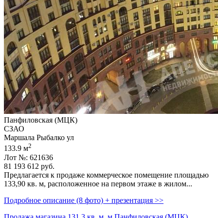
Панфиловская (МЦК)
СЗАО
Маршала Рыбалко ул
2
133.9 м
Лот №: 621636
81 193 612
руб.
Предлагается к продаже коммерческое помещение площадью
133,­90 кв. м,­ расположенное на первом этаже в жилом...
Подробное описание (8 фото) + презентация >>
Продажа магазина 131.3 кв. м, м Панфиловская (МЦК)