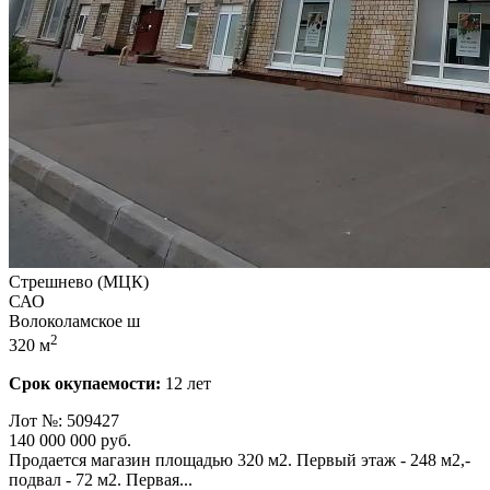
Стрешнево (МЦК)
САО
Волоколамское ш
2
320 м
Срок окупаемости:
12 лет
Лот №: 509427
140 000 000
руб.
Продается магазин площадью 320 м2. Первый этаж - 248 м2,­
подвал - 72 м2. Первая...