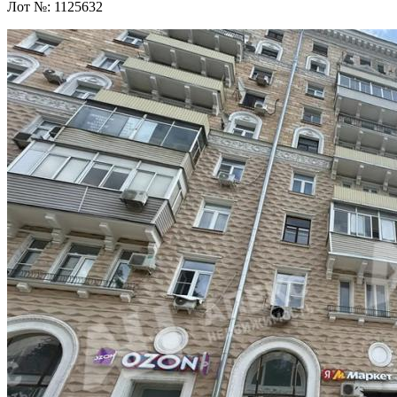
Лот №:
1125632