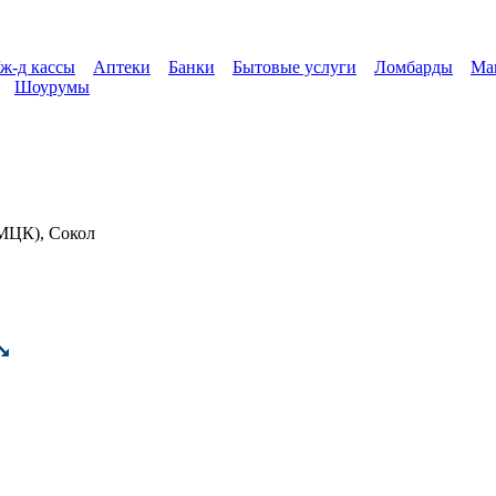
ж-д кассы
Аптеки
Банки
Бытовые услуги
Ломбарды
Ма
Шоурумы
МЦК), Сокол