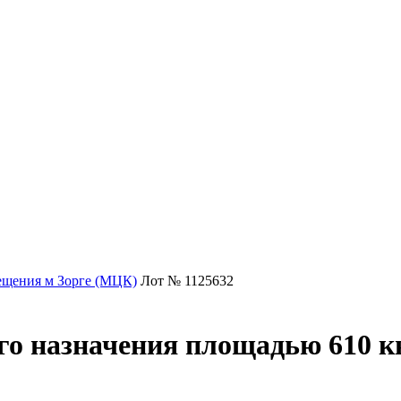
щения м Зорге (МЦК)
Лот № 1125632
о назначения площадью 610 кв