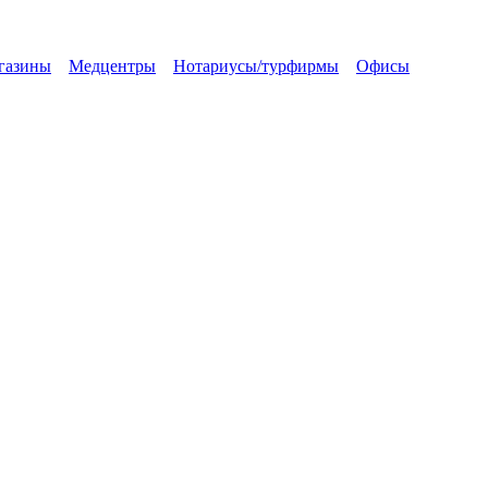
газины
Медцентры
Нотариусы/турфирмы
Офисы