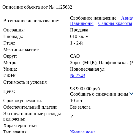
Описание объекта лот №:
1125632
Свободное назначение
Авиа/
Возможное использование:
Павильоны
Салоны красоты
Операция:
Продажа
Площадь:
610 кв. м
Этаж:
1 - 2-й
Местоположение
Округ:
САО
Метро:
Зорге (МЦК), Панфиловская (
Улица:
Новопесчаная ул
ИФНС
№ 7743
Стоимость и условия
98 900 000
руб.
Цена:
Сообщить о снижении цены
Срок окупаемости:
10 лет
Обеспечительный платеж:
Без залога
Эксплуатационные расходы
✓
включены:
Характеристики
Тип здания:
Жилые дома