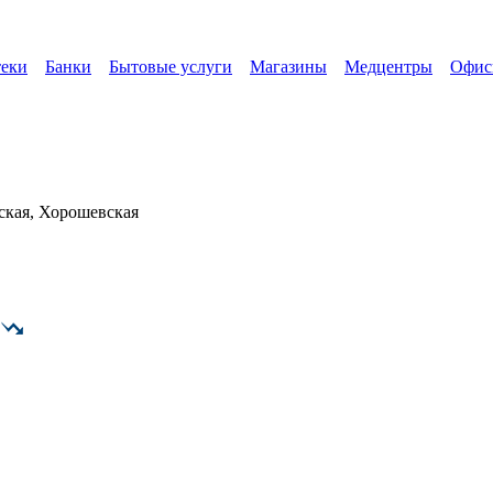
еки
Банки
Бытовые услуги
Магазины
Медцентры
Офи
кая, Хорошевская
ы