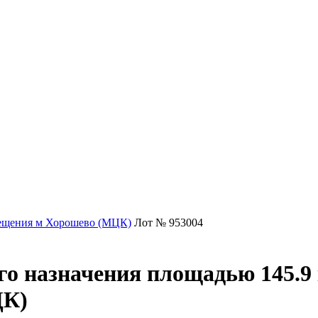
щения м Хорошево (МЦК)
Лот № 953004
 назначения площадью 145.9 к
ЦК)