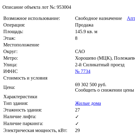
Описание объекта лот №:
953004
Возможное использование:
Свободное назначение
Апт
Операция:
Продажа
Площадь:
145.9 кв. м
Этаж:
8
Местоположение
Округ:
САО
Метро:
Хорошево (МЦК), Полежаевс
Улица:
2-й Силикатный проезд
ИФНС
№ 7734
Стоимость и условия
69 302 500
руб.
Цена:
Сообщить о снижении цен
Характеристики
Тип здания:
Жилые дома
Этажность здания:
27
Наличие лифта:
✓
Наличие паркинга:
✓
Электрическая мощность, кВт:
29