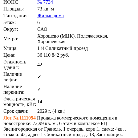
ИФНС
№ 7734
Площадь:
73 кв. м
Тип здания:
Жилые дома
Этаж:
6
Округ:
САО
Хорошево (МЦК), Полежаевская,
Метро:
Хорошевская
Улица:
1-й Силикатный проезд
Цена:
36 110 842
руб.
Этажность
42
здания:
Наличие
✓
лифта:
Наличие
✓
паркинга:
Электрическая
14
мощность, кВт:
Срок сдачи:
2029 г. (4 кв.)
Лот №.1111054
Продажа коммерческого помещения в
новостройке: 72,99 кв. м., 6 этаж в комплексе БЦ
Звенигородская от Гранель, 1 очередь, корп.1, сдача: 4кв. ,
этажей: 42, адрес 1 Силикатный прд., д. 13, Застройщик: