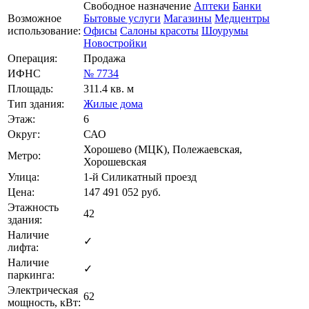
Свободное назначение
Аптеки
Банки
Возможное
Бытовые услуги
Магазины
Медцентры
использование:
Офисы
Салоны красоты
Шоурумы
Новостройки
Операция:
Продажа
ИФНС
№ 7734
Площадь:
311.4 кв. м
Тип здания:
Жилые дома
Этаж:
6
Округ:
САО
Хорошево (МЦК), Полежаевская,
Метро:
Хорошевская
Улица:
1-й Силикатный проезд
Цена:
147 491 052
руб.
Этажность
42
здания:
Наличие
✓
лифта:
Наличие
✓
паркинга:
Электрическая
62
мощность, кВт: