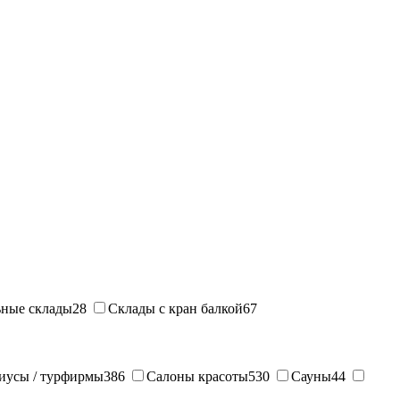
ные склады
28
Склады с кран балкой
67
иусы / турфирмы
386
Салоны красоты
530
Сауны
44