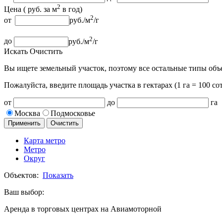
2
Цена (
руб.
за м
в год
)
2
от
руб.
/м
/г
2
до
руб.
/м
/г
Искать
Очистить
Вы ищете земельный участок, поэтому все остальные типы объ
Пожалуйста, введите площадь участка
в гектарах (1 га = 100 сот
от
до
га
Москва
Подмосковье
Применить
Очистить
Карта метро
Метро
Округ
Объектов:
Показать
Ваш выбор:
Аренда в торговых центрах на Авиамоторной