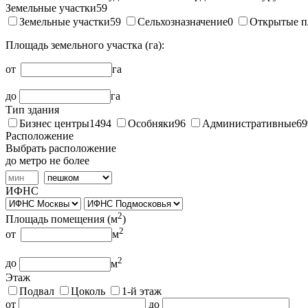
Земельные участки
59
Земельные участки
59
Сельхозназначение
0
Открытые п
Площадь земельного участка (га):
от
га
до
га
Тип здания
Бизнес центры
1494
Особняки
96
Административные
69
Расположение
Выбрать расположение
до метро не более
ИФНС
2
Площадь помещения (
м
)
2
от
м
2
до
м
Этаж
Подвал
Цоколь
1-й этаж
от
до