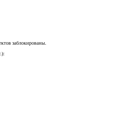
ектов заблокированы.
.)
: