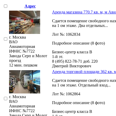
Адрес
Аренда магазина 770.7 кв. м, м Ав
Сдается помещение свободного наз
на 1 ом этаже. Два отдельных...
Лот №: 1062834
г. Москва
ВАО
Подробное описание (8 фото)
Авиамоторная
ИФНС №7722
Бизнес-центр класса В
Завода Серп и Молот
1-й эт.
проезд
8 (495) 822-78-71
доб. 220
12 мин. пешком
Дмитрий Викторович
Аренда торговой площади 362 кв. 
Сдается помещение свободного наз
на 1 ом этаже. Отдельный вход...
Лот №: 1062864
г. Москва
ВАО
Подробное описание (8 фото)
Авиамоторная
ИФНС №7722
Бизнес-центр класса В
Завода Серп и Молот