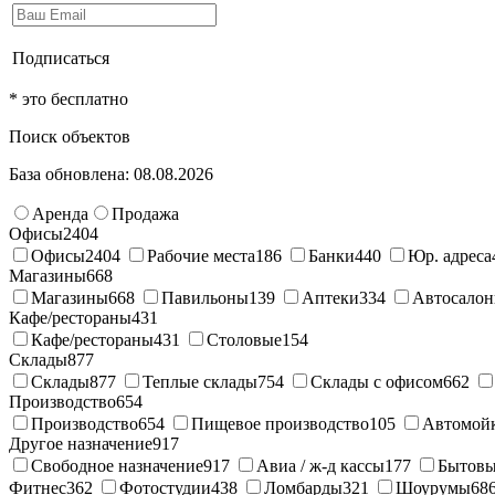
Подписаться
* это бесплатно
Поиск объектов
База обновлена: 08.08.2026
Аренда
Продажа
Офисы
2404
Офисы
2404
Рабочие места
186
Банки
440
Юр. адреса
Магазины
668
Магазины
668
Павильоны
139
Аптеки
334
Автосало
Кафе/рестораны
431
Кафе/рестораны
431
Столовые
154
Склады
877
Склады
877
Теплые склады
754
Склады с офисом
662
Производство
654
Производство
654
Пищевое производство
105
Автомой
Другое назначение
917
Свободное назначение
917
Авиа / ж-д кассы
177
Бытовы
Фитнес
362
Фотостудии
438
Ломбарды
321
Шоурумы
68