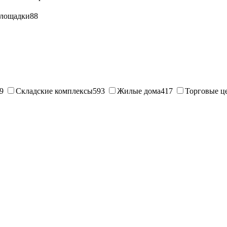
лощадки
88
9
Складские комплексы
593
Жилые дома
417
Торговые ц