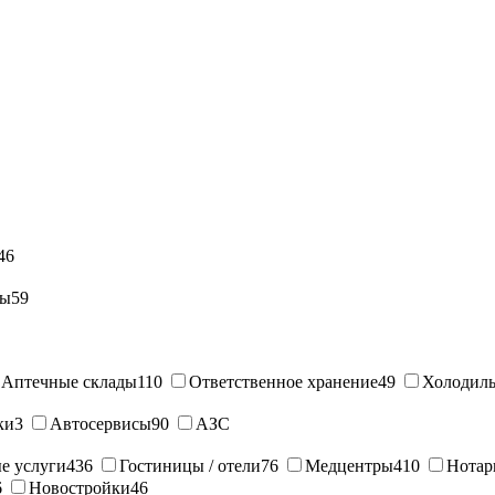
46
ны
59
Аптечные склады
110
Ответственное хранение
49
Холодиль
ки
3
Автосервисы
90
АЗС
е услуги
436
Гостиницы / отели
76
Медцентры
410
Нотар
6
Новостройки
46