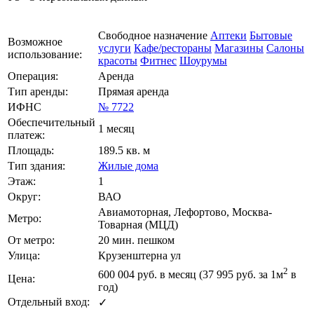
Свободное назначение
Аптеки
Бытовые
Возможное
услуги
Кафе/рестораны
Магазины
Салоны
использование:
красоты
Фитнес
Шоурумы
Операция:
Аренда
Тип аренды:
Прямая аренда
ИФНС
№ 7722
Обеспечительный
1 месяц
платеж:
Площадь:
189.5 кв. м
Тип здания:
Жилые дома
Этаж:
1
Округ:
ВАО
Авиамоторная, Лефортово, Москва-
Метро:
Товарная (МЦД)
От метро:
20 мин. пешком
Улица:
Крузенштерна ул
2
600 004
руб. в месяц (37 995
руб.
за 1м
в
Цена:
год)
Отдельный вход:
✓