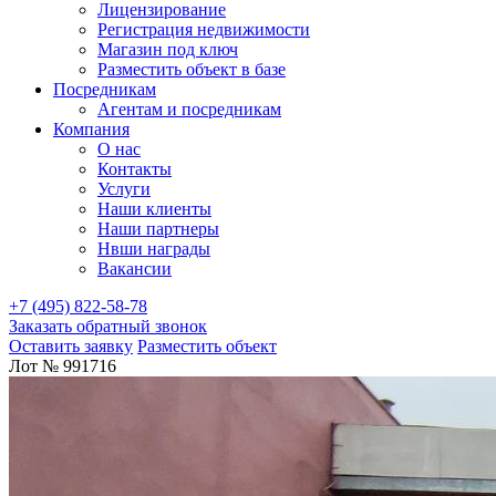
Лицензирование
Регистрация недвижимости
Магазин под ключ
Разместить объект в базе
Посредникам
Агентам и посредникам
Компания
О нас
Контакты
Услуги
Наши клиенты
Наши партнеры
Нвши награды
Вакансии
+7 (495) 822-58-78
Заказать обратный звонок
Оставить заявку
Разместить объект
Лот № 991716