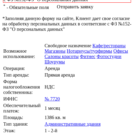
*
Отправить заявку
- Обязательные поля
*Заполняя данную форму на сайте, Клиент дает свое согласие
на обработку персональных данных в соответсвие с ФЗ №152-
ФЗ "О персональных данных"
Свободное назначение
Кафе/рестораны
Возможное
Магазины
Нотариусы/турфирмы
Офисы
использование:
Салоны красоты
Фитнес
Фотостудии
Шоурумы
Операция:
Аренда
Тип аренды:
Прямая аренда
Форма
налогообложения
НДС
собственника:
ИФНС
№ 7720
Обеспечительный
1 месяц
платеж:
Площадь:
1386 кв. м
Тип здания:
Административные здания
Этаж:
1 - 2-й