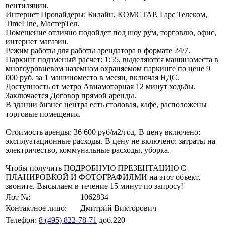
вентиляции.
Интернет Провайдеры: Билайн, КОМСТАР, Гарс Телеком,
TimeLine, МастерТел.
Помещение отлично подойдет под шоу рум, торговлю, офис,
интернет магазин.
Режим работы для работы арендатора в формате 24/7.
Паркинг подзменый расчет: 1:55, выделяются машиноместа в
многоуровневом наземном охраняемом паркинге по цене 9
000 руб. за 1 машиноместо в месяц, включая НДС.
Доступность от метро Авиамоторная 12 минут ходьбы.
Заключается Договор прямой аренды.
В здании бизнес центра есть столовая, кафе, расположены
торговые помещения.
Стоимость аренды: 36 600 руб/м2/год. В цену включено:
эксплуатационные расходы. В цену не включено: затраты на
электричество, коммунальные расходы, уборка.
Чтобы получить ПОДРОБНУЮ ПРЕЗЕНТАЦИЮ С
ПЛАНИРОВКОЙ И ФОТОГРАФИЯМИ на этот объект,
звоните. Высылаем в течение 15 минут по запросу!
Лот №:
1062834
Контактное лицо:
Дмитрий Викторович
Телефон:
8 (495) 822-78-71
доб.220