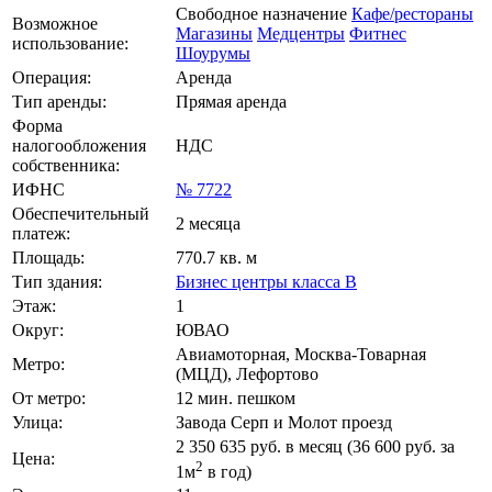
Свободное назначение
Кафе/рестораны
Возможное
Магазины
Медцентры
Фитнес
использование:
Шоурумы
Операция:
Аренда
Тип аренды:
Прямая аренда
Форма
налогообложения
НДС
собственника:
ИФНС
№ 7722
Обеспечительный
2 месяца
платеж:
Площадь:
770.7 кв. м
Тип здания:
Бизнес центры класса B
Этаж:
1
Округ:
ЮВАО
Авиамоторная, Москва-Товарная
Метро:
(МЦД), Лефортово
От метро:
12 мин. пешком
Улица:
Завода Серп и Молот проезд
2 350 635
руб. в месяц (36 600
руб.
за
Цена:
2
1м
в год)