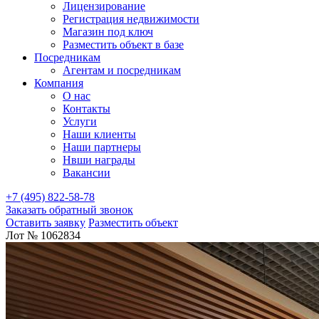
Лицензирование
Регистрация недвижимости
Магазин под ключ
Разместить объект в базе
Посредникам
Агентам и посредникам
Компания
О нас
Контакты
Услуги
Наши клиенты
Наши партнеры
Нвши награды
Вакансии
+7 (495) 822-58-78
Заказать обратный звонок
Оставить заявку
Разместить объект
Лот № 1062834