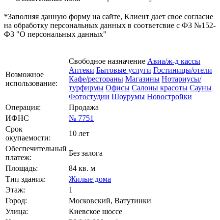
*Заполняя данную форму на сайте, Клиент дает свое согласие
на обработку персональных данных в соответсвие с ФЗ №152-
ФЗ "О персональных данных"
Свободное назначение
Авиа/ж-д кассы
Аптеки
Бытовые услуги
Гостиницы/отели
Возможное
Кафе/рестораны
Магазины
Нотариусы/
использование:
турфирмы
Офисы
Салоны красоты
Сауны
Фотостудии
Шоурумы
Новостройки
Операция:
Продажа
ИФНС
№ 7751
Срок
10 лет
окупаемости:
Обеспечительный
Без залога
платеж:
Площадь:
84 кв. м
Тип здания:
Жилые дома
Этаж:
1
Город:
Московский, Ватутинки
Улица:
Киевское шоссе