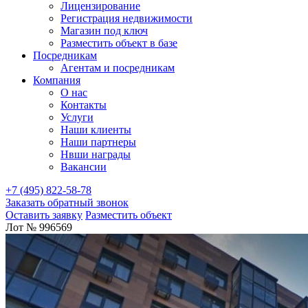
Лицензирование
Регистрация недвижимости
Магазин под ключ
Разместить объект в базе
Посредникам
Агентам и посредникам
Компания
О нас
Контакты
Услуги
Наши клиенты
Наши партнеры
Нвши награды
Вакансии
+7 (495) 822-58-78
Заказать обратный звонок
Оставить заявку
Разместить объект
Лот № 996569