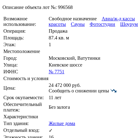
Описание объекта лот №:
996568
Возможное
Свободное назначение
Авиа/ж-д кассы
использование:
красоты
Сауны
Фотостудии
Шоуру
Операция:
Продажа
Площадь:
87.4 кв. м
Этаж:
1
Местоположение
Город:
Московский, Ватутинки
Улица:
Киевское шоссе
ИФНС
№ 7751
Стоимость и условия
24 472 000
руб.
Цена:
Сообщить о снижении цены
Срок окупаемости:
11 лет
Обеспечительный
Без залога
платеж:
Характеристики
Тип здания:
Жилые дома
Отдельный вход:
✓
Этажность здания:
16