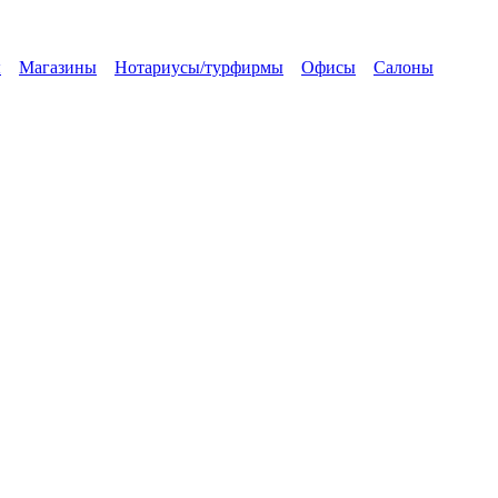
ы
Магазины
Нотариусы/турфирмы
Офисы
Салоны