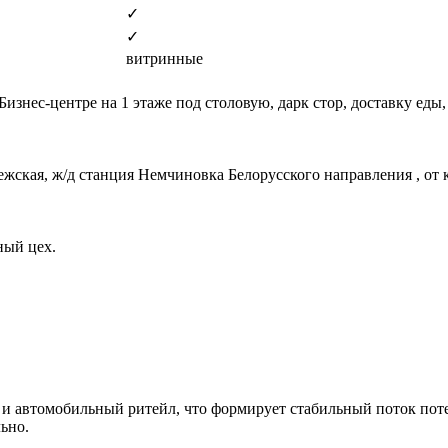
✓
✓
витринные
знес-центре на 1 этаже под столовую, дарк стор, доставку еды,
ежская, ж/д станция Немчиновка Белорусского направления , от 
дный цех.
и автомобильный ритейл, что формирует стабильный поток поте
ьно.