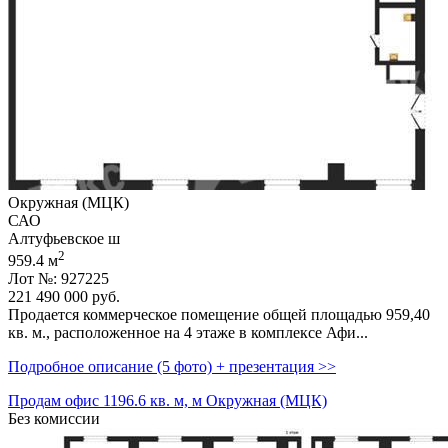
Окружная (МЦК)
САО
Алтуфьевское ш
2
959.4 м
Лот №: 927225
221 490 000
руб.
Продается коммерческое помещение общей площадью 959,­40
кв. м.,­ расположенное на 4 этаже в комплексе Афи...
Подробное описание (5 фото) + презентация >>
Продам офис 1196.6 кв. м, м Окружная (МЦК)
Без комиссии