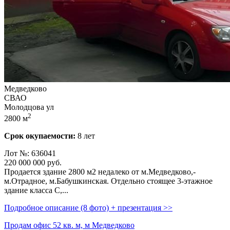
Медведково
СВАО
Молодцова ул
2
2800 м
Срок окупаемости:
8 лет
Лот №: 636041
220 000 000
руб.
Продается здание 2800 м2 недалеко от м.Медведково,­
м.Отрадное,­ м.Бабушкинская. Отдельно стоящее 3-этажное
здание класса С,­...
Подробное описание (8 фото) + презентация >>
Продам офис 52 кв. м, м Медведково