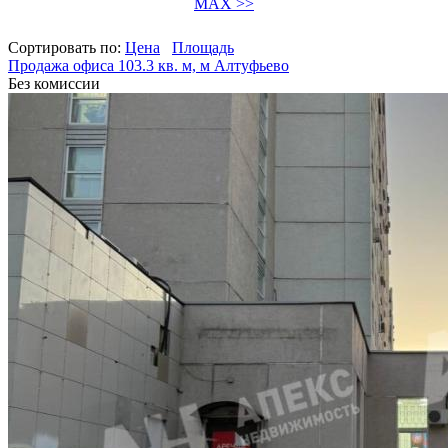
MAX >>
Сортировать по:
Цена
Площадь
Продажа офиса 103.3 кв. м, м Алтуфьево
Без комиссии