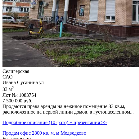
Селигерская
САО
Ивана Сусанина ул
2
33 м
Лот №: 1083754
7 500 000
руб.
Продаются права аренды на нежилое помещение 33 кв.м,­
расположенное на первой линии домов,­ в густонаселенном...
Подробное описание (10 фото) + презентация >>
Продам офис 2800 кв. м, м Медведково
Без комиссии