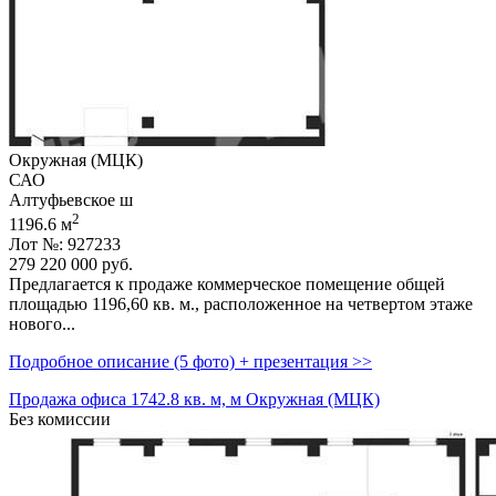
Окружная (МЦК)
САО
Алтуфьевское ш
2
1196.6 м
Лот №: 927233
279 220 000
руб.
Предлагается к продаже коммерческое помещение общей
площадью 1196,­60 кв. м.,­ расположенное на четвертом этаже
нового...
Подробное описание (5 фото) + презентация >>
Продажа офиса 1742.8 кв. м, м Окружная (МЦК)
Без комиссии