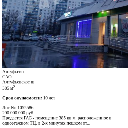
Алтуфьево
САО
Алтуфьевское ш
2
385 м
Срок окупаемости:
10 лет
Лот №: 1055586
290 000 000
руб.
Продается ГАБ - помещение 385 кв.м,­ расположенное в
одноэтажном ТЦ,­ в 2-х минутах пешком от...