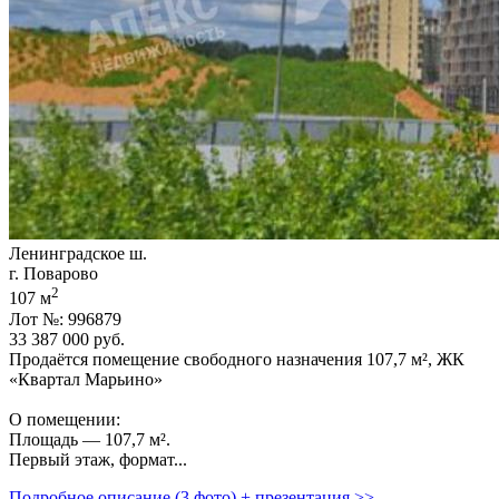
Ленинградское ш.
г. Поварово
2
107 м
Лот №: 996879
33 387 000
руб.
Продаётся помещение свободного назначения 107,­7 м²,­ ЖК
«Квартал Марьино»
О помещении:
Площадь — 107,­7 м².
Первый этаж,­ формат...
Подробное описание (3 фото) + презентация >>