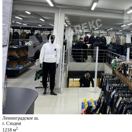
Ленинградское ш.
г. Сходня
2
1218 м