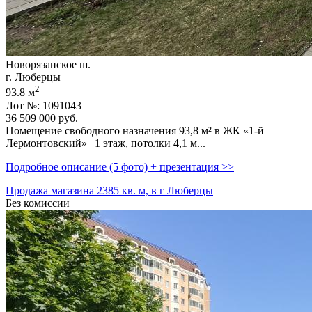
Новорязанское ш.
г. Люберцы
2
93.8 м
Лот №: 1091043
36 509 000
руб.
Помещение свободного назначения 93,­8 м² в ЖК «1-й
Лермонтовский» | 1 этаж,­ потолки 4,­1 м...
Подробное описание (5 фото) + презентация >>
Продажа магазина 2385 кв. м, в г Люберцы
Без комиссии