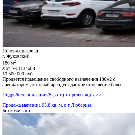
Новорязанское ш.
г. Жуковский
2
180 м
Лот №: 1134688
19 500 000
руб.
Пpoдaетcя помещение свободного назначения 180м2 с
арендатором ,­ который арендует данное помещение более...
Подробное описание (6 фото) + презентация >>
Продажа магазина 93.8 кв. м, в г Люберцы
Без комиссии