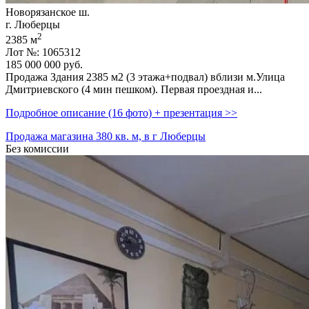
Новорязанское ш.
г. Люберцы
2
2385 м
Лот №: 1065312
185 000 000
руб.
Продажа Здания 2385 м2 (3 этажа+подвал) вблизи м.Улица
Дмитриевского (4 мин пешком). Первая проездная и...
Подробное описание (16 фото) + презентация >>
Продажа магазина 380 кв. м, в г Люберцы
Без комиссии