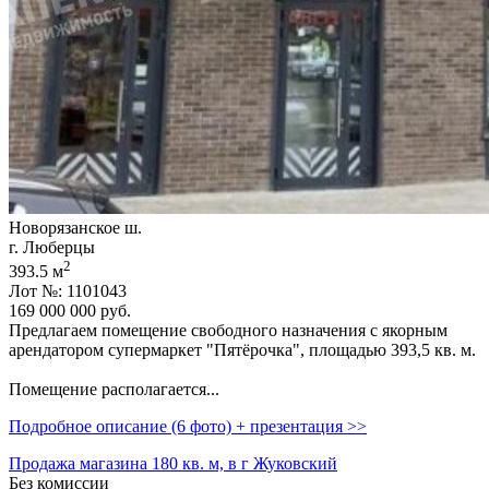
Новорязанское ш.
г. Люберцы
2
393.5 м
Лот №: 1101043
169 000 000
руб.
Предлагаем помещение свободного назначения с якорным
арендатором супермаркет "Пятёрочка",­ площадью 393,­5 кв. м.
Пoмещениe pacполагaeтся...
Подробное описание (6 фото) + презентация >>
Продажа магазина 180 кв. м, в г Жуковский
Без комиссии