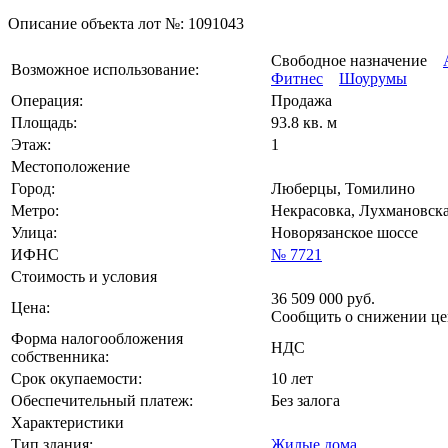
Описание объекта лот №:
1091043
Свободное назначение
Возможное использование:
Фитнес
Шоурумы
Операция:
Продажа
Площадь:
93.8 кв. м
Этаж:
1
Местоположение
Город:
Люберцы, Томилино
Метро:
Некрасовка, Лухмановска
Улица:
Новорязанское шоссе
ИФНС
№ 7721
Стоимость и условия
36 509 000
руб.
Цена:
Сообщить о снижении ц
Форма налогообложения
НДС
собственника:
Срок окупаемости:
10 лет
Обеспечительный платеж:
Без залога
Характеристики
Тип здания:
Жилые дома