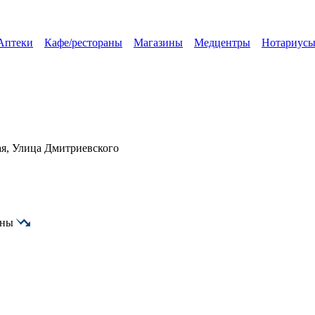
Аптеки
Кафе/рестораны
Магазины
Медцентры
Нотариусы
я, Улица Дмитриевского
ены