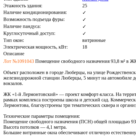
Этажность здания:
25
Наличие кондиционирования:
✓
Возможность подъезда фуры:
✓
Наличие пандуса:
✓
Круглосуточный доступ:
✓
Тип окон:
витринные
Электрическая мощность, кВт:
18
Описание
Лот №1091043
Помещение свободного назначения 93,8 м² в ЖК «
Объект расположен в городе Люберцы, на улице Рождественска
железнодорожной станции Люберцы, 5 минут на автомобиле до
вокзалов.
ЖК «1-й Лермонтовский» — проект комфорт-класса. На террито
рамках комплекса построены школа и детский сад. Коммерческ
Лермонтова, благоустроены три тематических сквера и орган
Технические параметры помещения:
Помещение свободного назначения (ПСН) общей площадью 93,8
Высота потолков — 4,1 метра.
Большие витринные окна обеспечивают отличную естественну