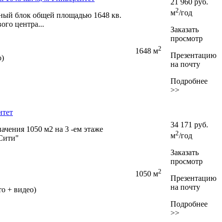
21 960
руб.
2
м
/год
сный блок общей площадью 1648 кв.
вого центра...
Заказать
просмотр
2
1648 м
Презентацию
о)
на почту
Подробнее
>>
итет
34 171
руб.
чения 1050 м2 на 3 -ем этаже
2
м
/год
Сити"
Заказать
просмотр
2
1050 м
Презентацию
на почту
о + видео)
Подробнее
>>