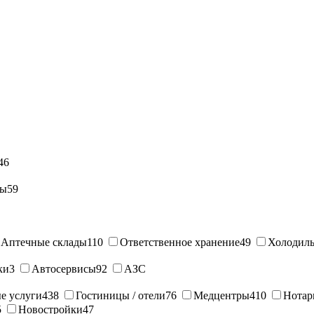
46
ны
59
Аптечные склады
110
Ответственное хранение
49
Холодиль
ки
3
Автосервисы
92
АЗС
е услуги
438
Гостиницы / отели
76
Медцентры
410
Нотар
5
Новостройки
47