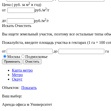
2
Цена (
руб.
за м
в год
)
2
от
руб.
/м
/г
2
до
руб.
/м
/г
Искать
Очистить
Вы ищете земельный участок, поэтому все остальные типы объ
Пожалуйста, введите площадь участка
в гектарах (1 га = 100 сот
от
до
га
Москва
Подмосковье
Применить
Очистить
Карта метро
Метро
Округ
Объектов:
Показать
Ваш выбор:
Аренда офиса м Университет