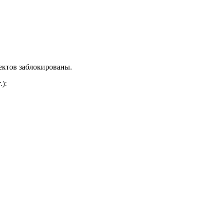
ектов заблокированы.
.)
: