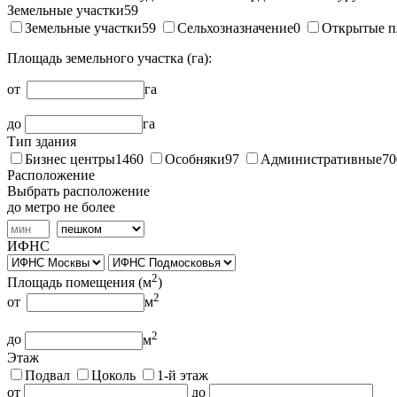
Земельные участки
59
Земельные участки
59
Сельхозназначение
0
Открытые п
Площадь земельного участка (га):
от
га
до
га
Тип здания
Бизнес центры
1460
Особняки
97
Административные
70
Расположение
Выбрать расположение
до метро не более
ИФНС
2
Площадь помещения (
м
)
2
от
м
2
до
м
Этаж
Подвал
Цоколь
1-й этаж
от
до