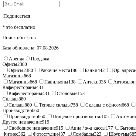
Подписаться
* это бесплатно
Поиск объектов
База обновлена: 07.08.2026
Аренда
Продажа
Офисы
2380
Офисы
2380
Рабочие места
186
Банки
442
Юр. адреса
Магазины
668
Магазины
668
Павильоны
138
Аптеки
335
Автосало
Кафе/рестораны
431
Кафе/рестораны
431
Столовые
153
Склады
880
Склады
880
Теплые склады
758
Склады с офисом
668
Производство
660
Производство
660
Пищевое производство
105
Автомой
Другое назначение
915
Свободное назначение
915
Авиа / ж-д кассы
177
Бытовы
Фитнес
362
Фотостудии
437
Ломбарды
323
Шоурумы
68