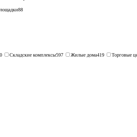
лощадки
88
0
Складские комплексы
597
Жилые дома
419
Торговые ц