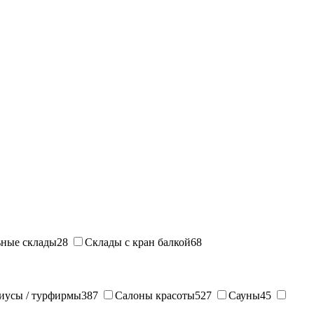
ные склады
28
Склады с кран балкой
68
иусы / турфирмы
387
Салоны красоты
527
Сауны
45