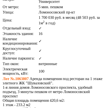
Университет
От метро:
5 мин. пешком
Улица:
Ломоносовский пр-кт
1 700 030
руб. в месяц (48 503
руб.
за
Цена:
2
1м
в год)
Отдельный вход:
✓
Этажность здания:
16
Наличие
✓
кондиционирования:
Круглосуточный
✓
доступ:
Наличие паркинга:
✓
Тип окон:
витринные
Электрическая
100
мощность, кВт:
Лот №.1063807
Аренда помещения под ресторан на 1 этаже
элитного ЖК "Шуваловский".
1-я линия домов Ломоносовского проспекта, удобный
подъезд, 3 минуты пешком от метро Ломоносовский
проспект
Общая площадь помещения 420,6 м2:
1 этаж - 233.2 м2