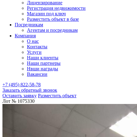
Лицензирование
Регистрация недвижимости
Магазин под ключ
Разместить объект в базе
Посредникам
Агентам и посредникам
Компания
О нас
Контакты
Услуги
Наши клиенты
Наши партнеры
Нвши награды
Вакансии
+7 (495) 822-58-78
Заказать обратный звонок
Оставить заявку
Разместить объект
Лот № 1075330