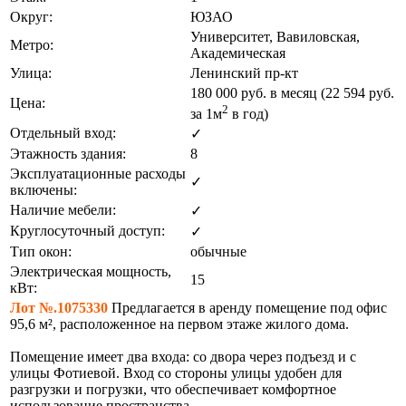
Округ:
ЮЗАО
Университет, Вавиловская,
Метро:
Академическая
Улица:
Ленинский пр-кт
180 000
руб. в месяц (22 594
руб.
Цена:
2
за 1м
в год)
Отдельный вход:
✓
Этажность здания:
8
Эксплуатационные расходы
✓
включены:
Наличие мебели:
✓
Круглосуточный доступ:
✓
Тип окон:
обычные
Электрическая мощность,
15
кВт:
Лот №.1075330
Предлагается в аренду помещение под офис
95,6 м², расположенное на первом этаже жилого дома.
Помещение имеет два входа: со двора через подъезд и с
улицы Фотиевой. Вход со стороны улицы удобен для
разгрузки и погрузки, что обеспечивает комфортное
использование пространства.