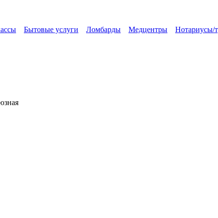
кассы
Бытовые услуги
Ломбарды
Медцентры
Нотариусы/
юзная