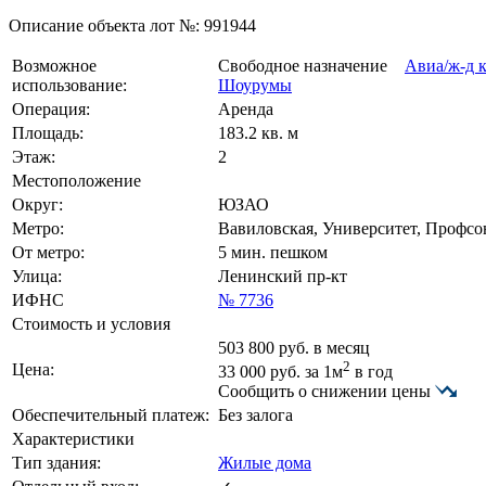
Описание объекта лот №:
991944
Возможное
Свободное назначение
Авиа/ж-д 
использование:
Шоурумы
Операция:
Аренда
Площадь:
183.2 кв. м
Этаж:
2
Местоположение
Округ:
ЮЗАО
Метро:
Вавиловская, Университет, Профсо
От метро:
5 мин. пешком
Улица:
Ленинский пр-кт
ИФНС
№ 7736
Стоимость и условия
503 800
руб. в месяц
2
Цена:
33 000
руб.
за 1м
в год
Сообщить о снижении цены
Обеспечительный платеж:
Без залога
Характеристики
Тип здания:
Жилые дома