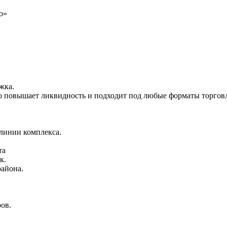
о»
жка.
 повышает ликвидность и подходит под любые форматы торговл
линии комплекса.
та
к.
района.
ов.