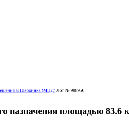
ещения м Щербинка (МЦД)
Лот № 988956
о назначения площадью 83.6 к