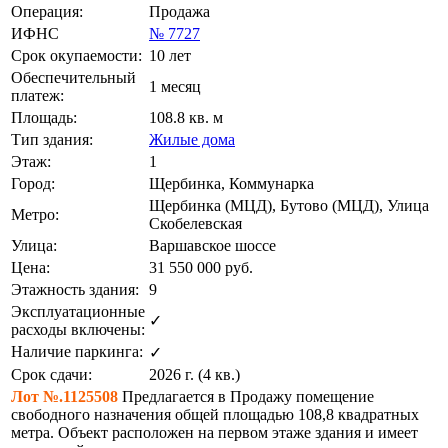
Операция:
Продажа
ИФНС
№ 7727
Срок окупаемости:
10 лет
Обеспечительный
1 месяц
платеж:
Площадь:
108.8 кв. м
Тип здания:
Жилые дома
Этаж:
1
Город:
Щербинка, Коммунарка
Щербинка (МЦД), Бутово (МЦД), Улица
Метро:
Скобелевская
Улица:
Варшавское шоссе
Цена:
31 550 000
руб.
Этажность здания:
9
Эксплуатационные
✓
расходы включены:
Наличие паркинга:
✓
Срок сдачи:
2026 г. (4 кв.)
Лот №.1125508
Предлагается в Продажу помещение
свободного назначения общей площадью 108,8 квадратных
метра. Объект расположен на первом этаже здания и имеет