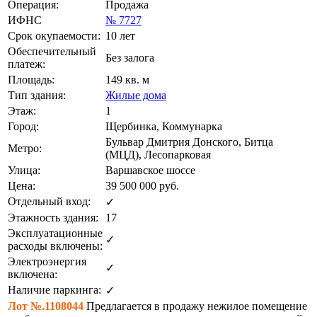
Операция:
Продажа
ИФНС
№ 7727
Срок окупаемости:
10 лет
Обеспечительный
Без залога
платеж:
Площадь:
149 кв. м
Тип здания:
Жилые дома
Этаж:
1
Город:
Щербинка, Коммунарка
Бульвар Дмитрия Донского, Битца
Метро:
(МЦД), Лесопарковая
Улица:
Варшавское шоссе
Цена:
39 500 000
руб.
Отдельный вход:
✓
Этажность здания:
17
Эксплуатационные
✓
расходы включены:
Электроэнергия
✓
включена:
Наличие паркинга:
✓
Лот №.1108044
Предлагается в продажу нежилое помещение