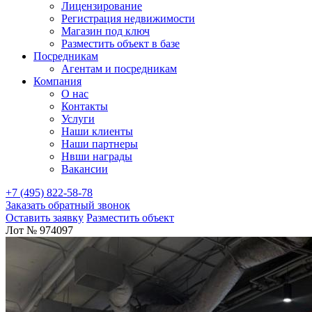
Лицензирование
Регистрация недвижимости
Магазин под ключ
Разместить объект в базе
Посредникам
Агентам и посредникам
Компания
О нас
Контакты
Услуги
Наши клиенты
Наши партнеры
Нвши награды
Вакансии
+7 (495) 822-58-78
Заказать обратный звонок
Оставить заявку
Разместить объект
Лот № 974097