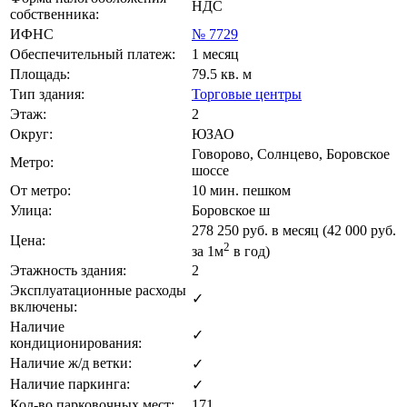
НДС
собственника:
ИФНС
№ 7729
Обеспечительный платеж:
1 месяц
Площадь:
79.5 кв. м
Тип здания:
Торговые центры
Этаж:
2
Округ:
ЮЗАО
Говорово, Солнцево, Боровское
Метро:
шоссе
От метро:
10 мин. пешком
Улица:
Боровское ш
278 250
руб. в месяц (42 000
руб.
Цена:
2
за 1м
в год)
Этажность здания:
2
Эксплуатационные расходы
✓
включены:
Наличие
✓
кондиционирования:
Наличие ж/д ветки:
✓
Наличие паркинга:
✓
Кол-во парковочных мест:
171