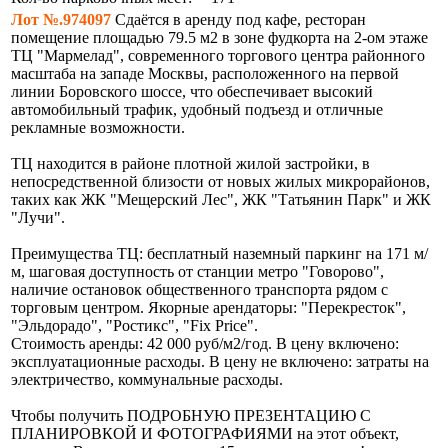
Лот №.974097
Сдаётся в аренду под кафе, ресторан
помещение площадью 79.5 м2 в зоне фудкорта на 2-ом этаже
ТЦ "Мармелад", современного торгового центра районного
масштаба на западе Москвы, расположенного на первой
линии Боровского шоссе, что обеспечивает высокий
автомобильный трафик, удобный подъезд и отличные
рекламные возможности.
ТЦ находится в районе плотной жилой застройки, в
непосредственной близости от новых жилых микрорайонов,
таких как ЖК "Мещерский Лес", ЖК "Татьянин Парк" и ЖК
"Лучи".
Преимущества ТЦ: бесплатный наземный паркинг на 171 м/
м, шаговая доступность от станции метро "Говорово",
наличие остановок общественного транспорта рядом с
торговым центром. Якорные арендаторы: "Перекресток",
"Эльдорадо", "Ростикс", "Fix Price".
Стоимость аренды: 42 000 руб/м2/год. В цену включено:
эксплуатационные расходы. В цену не включено: затраты на
электричество, коммунальные расходы.
Чтобы получить ПОДРОБНУЮ ПРЕЗЕНТАЦИЮ С
ПЛАНИРОВКОЙ И ФОТОГРАФИЯМИ на этот объект,