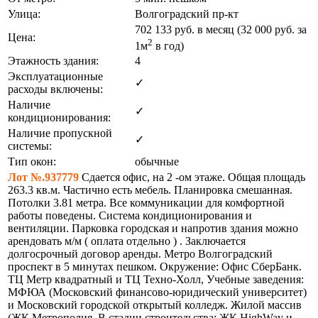
Улица:
Волгоградский пр-кт
702 133
руб. в месяц (32 000
руб.
за
Цена:
2
1м
в год)
Этажность здания:
4
Эксплуатационные
✓
расходы включены:
Наличие
✓
кондиционирования:
Наличие пропускной
✓
системы:
Тип окон:
обычные
Лот №.937779
Сдается офис, на 2 -ом этаже. Общая площадь
263.3 кв.м. Частично есть мебель. Планировка смешанная.
Потолки 3.81 метра. Все коммуникации для комфортной
работы поведены. Система кондиционирования и
вентиляции. Парковка городская и напротив здания можно
арендовать м/м ( оплата отдельно ) . Заключается
долгосрочный договор аренды. Метро Волгоградский
проспект в 5 минутах пешком. Окружение: Офис СберБанк.
ТЦ Метр квадратный и ТЦ Техно-Холл, Учебные заведения:
МФЮА (Московский финансово-юридический университет)
и Московский городской открытый колледж. Жилой массив
(ЖК Метрополия. В стадии строительства: ЖК HighWay и