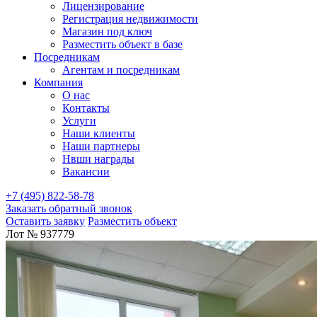
Лицензирование
Регистрация недвижимости
Магазин под ключ
Разместить объект в базе
Посредникам
Агентам и посредникам
Компания
О нас
Контакты
Услуги
Наши клиенты
Наши партнеры
Нвши награды
Вакансии
+7 (495) 822-58-78
Заказать обратный звонок
Оставить заявку
Разместить объект
Лот № 937779