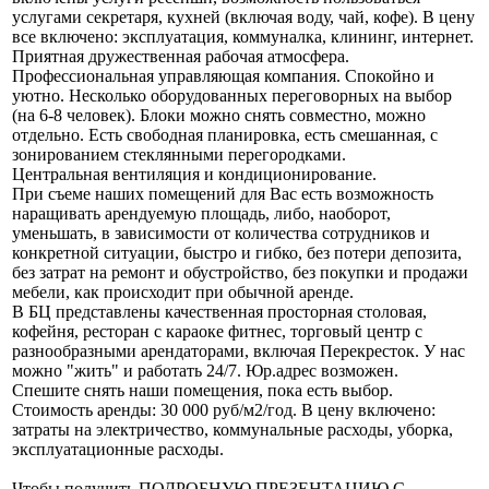
услугами секретаря, кухней (включая воду, чай, кофе). В цену
все включено: эксплуатация, коммуналка, клининг, интернет.
Приятная дружественная рабочая атмосфера.
Профессиональная управляющая компания. Спокойно и
уютно. Несколько оборудованных переговорных на выбор
(на 6-8 человек). Блоки можно снять совместно, можно
отдельно. Есть свободная планировка, есть смешанная, с
зонированием стеклянными перегородками.
Центральная вентиляция и кондиционирование.
При съеме наших помещений для Вас есть возможность
наращивать арендуемую площадь, либо, наоборот,
уменьшать, в зависимости от количества сотрудников и
конкретной ситуации, быстро и гибко, без потери депозита,
без затрат на ремонт и обустройство, без покупки и продажи
мебели, как происходит при обычной аренде.
В БЦ представлены качественная просторная столовая,
кофейня, ресторан с караоке фитнес, торговый центр с
разнообразными арендаторами, включая Перекресток. У нас
можно "жить" и работать 24/7. Юр.адрес возможен.
Спешите снять наши помещения, пока есть выбор.
Стоимость аренды: 30 000 руб/м2/год. В цену включено:
затраты на электричество, коммунальные расходы, уборка,
эксплуатационные расходы.
Чтобы получить ПОДРОБНУЮ ПРЕЗЕНТАЦИЮ С