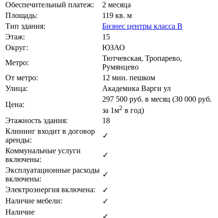
Обеспечительный платеж:
2 месяца
Площадь:
119 кв. м
Тип здания:
Бизнес центры класса B
Этаж:
15
Округ:
ЮЗАО
Тютчевская, Тропарево,
Метро:
Румянцево
От метро:
12 мин. пешком
Улица:
Академика Варги ул
297 500
руб. в месяц (30 000
руб.
Цена:
2
за 1м
в год)
Этажность здания:
18
Клининг входит в договор
✓
аренды:
Коммунальные услуги
✓
включены:
Эксплуатационные расходы
✓
включены:
Электроэнергия включена:
✓
Наличие мебели:
✓
Наличие
✓