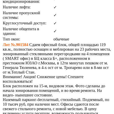
кондиционирования:
Наличие лифта:
✓
Наличие пропускной
✓
системы:
Круглосуточный доступ:
✓
Наличие общепита в
✓
здании:
Тип окон:
обычные
Лот №.901584
Сдаем офисный блок, общей площадью 119
кв.м., полностью оснащен и меблирован на 23 рабочих места,
зонированный стеклянными перегородками на 4 помещения
( SMART офис) в БЦ класса Б+, расположенном в
престижном ЮЗАО г.Москвы, в 12ти минутах пешком от м.
Генерала Тюленева, в 4-х ост от м. Тропарево или в 8-ми ост
от м.Теплый Стан.
Внимание! Акция! Снижение цены! Спешите
воспользоваться!
Блок расположен на 15-м, видовом этаж. Фото сделаны до
начала зонирования помещений, и во время ремонта. На
видео- нынешнее состояние.
Наземный паркинг-бесплатный, стихийный. Подземный, по
10 тысяч руб, при наличии мест. Офисы сдаются после
свежего стильного ремонта, с новой мебелью. В цену
включены услуги ресепшн, возможность пользоваться