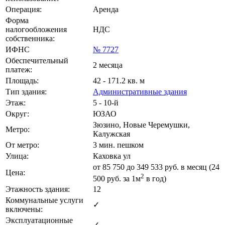
Операция:
Аренда
Форма
налогообложения
НДС
собственника:
ИФНС
№ 7727
Обеспечительный
2 месяца
платеж:
Площадь:
42 - 171.2 кв. м
Тип здания:
Административные здания
Этаж:
5 - 10-й
Округ:
ЮЗАО
Зюзино, Новые Черемушки,
Метро:
Калужская
От метро:
3 мин. пешком
Улица:
Каховка ул
от
85 750
до 349 533 руб. в месяц (24
Цена:
2
500
руб.
за 1м
в год)
Этажность здания:
12
Коммунальные услуги
✓
включены:
Эксплуатационные
✓