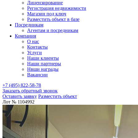
Лицензирование
Регистрация недвижимости
Магазин под ключ
Разместить объект в базе
Посредникам
Агентам и посредникам
Компания
О нас
Контакты
Услуги
Наши клиенты
Наши партнеры
Нвши награды
Вакансии
+7 (495) 822-58-78
Заказать обратный звонок
Оставить заявку
Разместить объект
Лот № 1104992