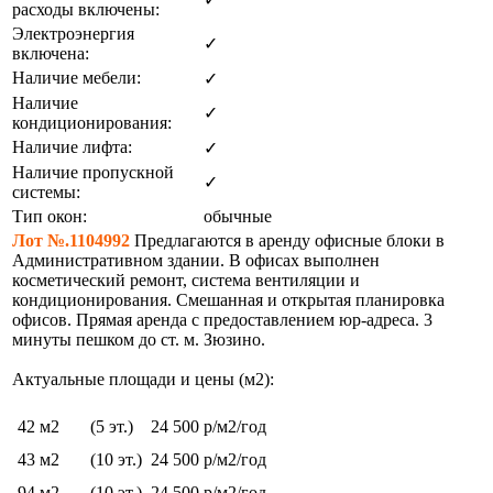
расходы включены:
Электроэнергия
✓
включена:
Наличие мебели:
✓
Наличие
✓
кондиционирования:
Наличие лифта:
✓
Наличие пропускной
✓
системы:
Тип окон:
обычные
Лот №.1104992
Предлагаются в аренду офисные блоки в
Административном здании. В офисах выполнен
косметический ремонт, система вентиляции и
кондиционирования. Смешанная и открытая планировка
офисов. Прямая аренда с предоставлением юр-адреса. 3
минуты пешком до ст. м. Зюзино.
Актуальные площади и цены (м2):
42 м2
(5 эт.)
24 500 р/м2/год
43 м2
(10 эт.)
24 500 р/м2/год
94 м2
(10 эт.)
24 500 р/м2/год