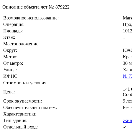
Описание объекта лот №:
879222
Возможное использование:
Маг
Операция:
Про
Площадь:
1012
Этаж:
1
Местоположение
Округ:
ЮА
Метро:
Кра
От метро:
30 
Улица:
Харь
ИФНС
№ 7
Стоимость и условия
141 
Цена:
Соо
Срок окупаемости:
9 ле
Обеспечительный платеж:
Без 
Характеристики
Тип здания:
Жил
Отдельный вход:
✓