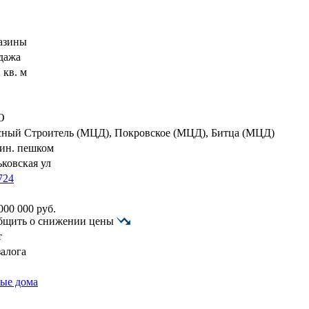
азины
дажа
 кв. м
О
сный Строитель (МЦД), Покровское (МЦД), Битца (МЦД)
мин. пешком
ковская ул
724
000 000
руб.
бщить о снижении цены
т
залога
ые дома