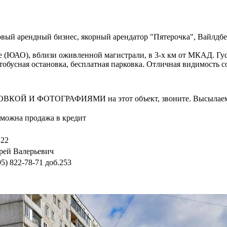
овый арендный бизнес, якорный арендатор "Пятерочка", Вайлдбер
ое (ЮАО), вблизи оживленной магистрали, в 3-х км от МКАД. Гу
бусная остановка, бесплатная парковка. Отличная видимость с
И ФОТОГРАФИЯМИ на этот объект, звоните. Высылаем в т
зможна продажа в кредит
222
рей Валерьевич
95) 822-78-71
доб.253