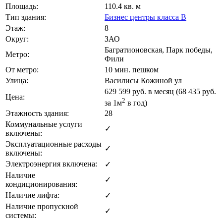
Площадь:
110.4 кв. м
Тип здания:
Бизнес центры класса B
Этаж:
8
Округ:
ЗАО
Багратионовская, Парк победы,
Метро:
Фили
От метро:
10 мин. пешком
Улица:
Василисы Кожиной ул
629 599
руб. в месяц (68 435
руб.
Цена:
2
за 1м
в год)
Этажность здания:
28
Коммунальные услуги
✓
включены:
Эксплуатационные расходы
✓
включены:
Электроэнергия включена:
✓
Наличие
✓
кондиционирования:
Наличие лифта:
✓
Наличие пропускной
✓
системы: