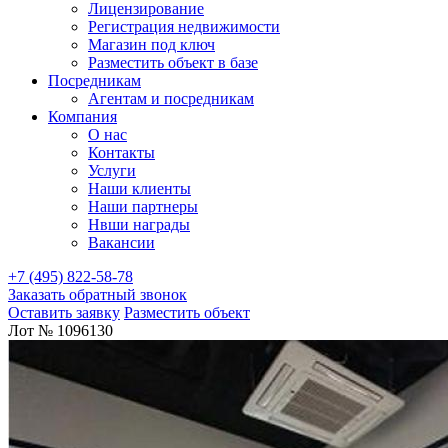
Лицензирование
Регистрация недвижимости
Магазин под ключ
Разместить объект в базе
Посредникам
Агентам и посредникам
Компания
О нас
Контакты
Услуги
Наши клиенты
Наши партнеры
Нвши награды
Вакансии
+7 (495) 822-58-78
Заказать обратный звонок
Оставить заявку
Разместить объект
Лот № 1096130