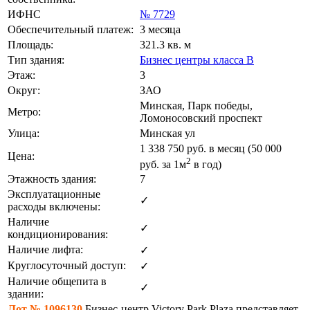
ИФНС
№ 7729
Обеспечительный платеж:
3 месяца
Площадь:
321.3 кв. м
Тип здания:
Бизнес центры класса B
Этаж:
3
Округ:
ЗАО
Минская, Парк победы,
Метро:
Ломоносовский проспект
Улица:
Минская ул
1 338 750
руб. в месяц (50 000
Цена:
2
руб.
за 1м
в год)
Этажность здания:
7
Эксплуатационные
✓
расходы включены:
Наличие
✓
кондиционирования:
Наличие лифта:
✓
Круглосуточный доступ:
✓
Наличие общепита в
✓
здании:
Лот №.1096130
Бизнес-центр Victory Park Plaza представляет