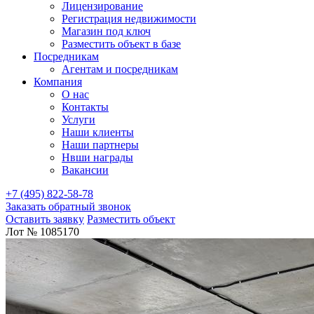
Лицензирование
Регистрация недвижимости
Магазин под ключ
Разместить объект в базе
Посредникам
Агентам и посредникам
Компания
О нас
Контакты
Услуги
Наши клиенты
Наши партнеры
Нвши награды
Вакансии
+7 (495) 822-58-78
Заказать обратный звонок
Оставить заявку
Разместить объект
Лот № 1085170