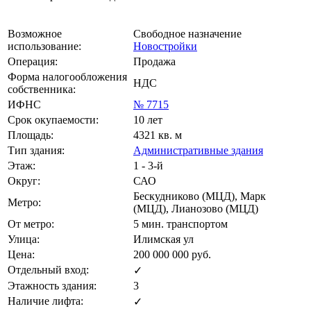
Возможное
Свободное назначение
использование:
Новостройки
Операция:
Продажа
Форма налогообложения
НДС
собственника:
ИФНС
№ 7715
Срок окупаемости:
10 лет
Площадь:
4321 кв. м
Тип здания:
Административные здания
Этаж:
1 - 3-й
Округ:
САО
Бескудниково (МЦД), Марк
Метро:
(МЦД), Лианозово (МЦД)
От метро:
5 мин. транспортом
Улица:
Илимская ул
Цена:
200 000 000
руб.
Отдельный вход:
✓
Этажность здания:
3
Наличие лифта:
✓