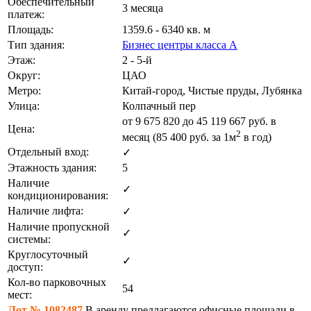
Обеспечительный
3 месяца
платеж:
Площадь:
1359.6 - 6340 кв. м
Тип здания:
Бизнес центры класса А
Этаж:
2 - 5-й
Округ:
ЦАО
Метро:
Китай-город, Чистые пруды, Лубянка
Улица:
Колпачный пер
от
9 675 820
до 45 119 667 руб. в
Цена:
2
месяц (85 400
руб.
за 1м
в год)
Отдельный вход:
✓
Этажность здания:
5
Наличие
✓
кондиционирования:
Наличие лифта:
✓
Наличие пропускной
✓
системы:
Круглосуточный
✓
доступ:
Кол-во парковочных
54
мест:
Лот №.1082487
В аренду предлагаются офисные площади в