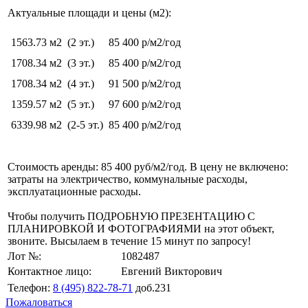
Актуальные площади и цены (м2):
1563.73 м2
(2 эт.)
85 400 р/м2/год
1708.34 м2
(3 эт.)
85 400 р/м2/год
1708.34 м2
(4 эт.)
91 500 р/м2/год
1359.57 м2
(5 эт.)
97 600 р/м2/год
6339.98 м2
(2-5 эт.)
85 400 р/м2/год
Стоимость аренды: 85 400 руб/м2/год. В цену не включено:
затраты на электричество, коммунальные расходы,
эксплуатационные расходы.
Чтобы получить ПОДРОБНУЮ ПРЕЗЕНТАЦИЮ С
ПЛАНИРОВКОЙ И ФОТОГРАФИЯМИ на этот объект,
звоните. Высылаем в течение 15 минут по запросу!
Лот №:
1082487
Контактное лицо:
Евгений Викторович
Телефон:
8 (495) 822-78-71
доб.231
Пожаловаться