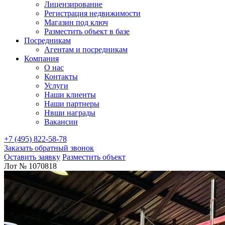
Лицензирование
Регистрация недвижимости
Магазин под ключ
Разместить объект в базе
Посредникам
Агентам и посредникам
Компания
О нас
Контакты
Услуги
Наши клиенты
Наши партнеры
Нвши награды
Вакансии
+7 (495) 822-58-78
Заказать обратный звонок
Оставить заявку
Разместить объект
Лот № 1070818