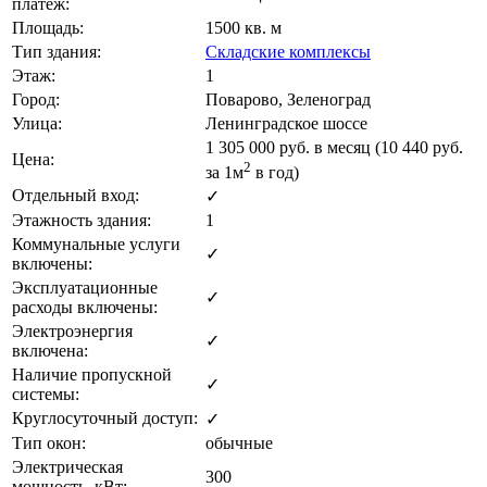
платеж:
Площадь:
1500 кв. м
Тип здания:
Складские комплексы
Этаж:
1
Город:
Поварово, Зеленоград
Улица:
Ленинградское шоссе
1 305 000
руб. в месяц (10 440
руб.
Цена:
2
за 1м
в год)
Отдельный вход:
✓
Этажность здания:
1
Коммунальные услуги
✓
включены:
Эксплуатационные
✓
расходы включены:
Электроэнергия
✓
включена:
Наличие пропускной
✓
системы:
Круглосуточный доступ:
✓
Тип окон:
обычные
Электрическая
300
мощность, кВт: