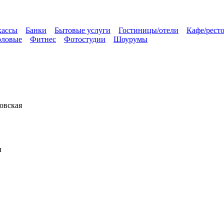
кассы
Банки
Бытовые услуги
Гостиницы/отели
Кафе/рест
оловые
Фитнес
Фотостудии
Шоурумы
овская
ы