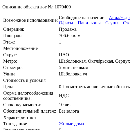
Описание объекта лот №:
1070400
Свободное назначение
Авиа/ж-д 
Возможное использование:
Офисы
Павильоны
Сауны
Ст
Операция:
Продажа
Площадь:
706.6 кв. м
Этаж:
1
Местоположение
Округ:
ЦАО
Метро:
Шаболовская, Октябрьская, Серпух
От метро:
5 мин. пешком
Улица:
Шаболовка ул
Стоимость и условия
Цена:
0
Посмотреть аналогичные объект
Форма налогообложения
НДС
собственника:
Срок окупаемости:
10 лет
Обеспечительный платеж:
Без залога
Характеристики
Тип здания:
Жилые дома