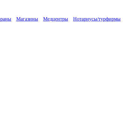
ораны
Магазины
Медцентры
Нотариусы/турфирмы