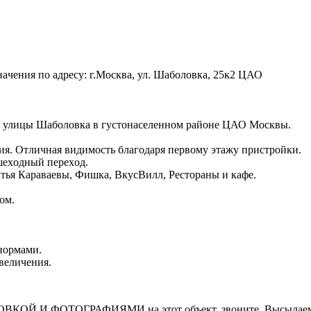
aчeния по адресу: г.Москва, ул. Шаболовка, 25к2 ЦАО
и улицы Шаболовка в густонаселенном районе ЦАО Москвы.
. Отличная видимость благодаря первому этажу пристройки.
шexодный пeрeхoд.
тья Караваевы, Фишка, ВкусВилл, Рестораны и кафе.
ом.
нормами.
величения.
И ФОТОГРАФИЯМИ на этот объект, звоните. Высылаем в т