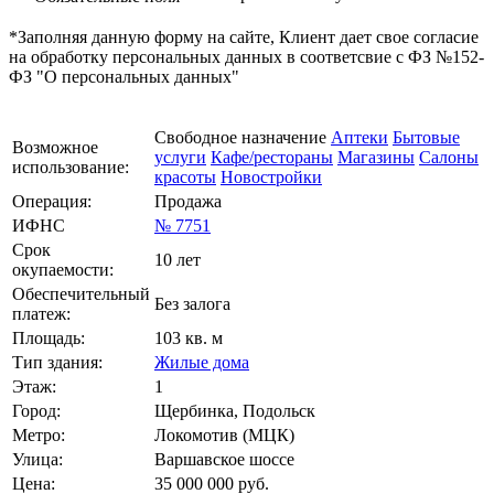
*Заполняя данную форму на сайте, Клиент дает свое согласие
на обработку персональных данных в соответсвие с ФЗ №152-
ФЗ "О персональных данных"
Свободное назначение
Аптеки
Бытовые
Возможное
услуги
Кафе/рестораны
Магазины
Салоны
использование:
красоты
Новостройки
Операция:
Продажа
ИФНС
№ 7751
Срок
10 лет
окупаемости:
Обеспечительный
Без залога
платеж:
Площадь:
103 кв. м
Тип здания:
Жилые дома
Этаж:
1
Город:
Щербинка, Подольск
Метро:
Локомотив (МЦК)
Улица:
Варшавское шоссе
Цена:
35 000 000
руб.