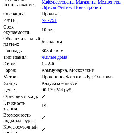
Кафе/рестораны
Магазины
Медцентры
использование:
Офисы
Фитнес
Новостройки
Операция:
Продажа
ИФНС
№ 7751
Срок
10 лет
окупаемости:
Обеспечительный
Без залога
платеж:
Площадь:
308.4 кв. м
Тип здания:
Жилые дома
Этаж:
1 - 2-й
Город:
Коммунарка, Московский
Метро:
Прокшино, Филатов Луг, Ольховая
Улица:
Калужское шоссе
Цена:
90 179 244
руб.
Отдельный вход:
✓
Этажность
19
здания:
Возможность
✓
подъезда фуры:
Круглосуточный
✓
доступ: