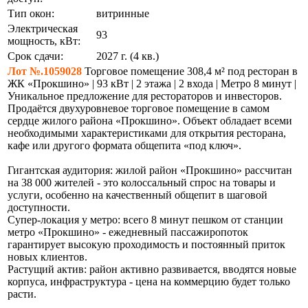
Тип окон:
витринные
Электрическая
93
мощность, кВт:
Срок сдачи:
2027 г. (4 кв.)
Лот №.1059028
Торговое помещение 308,4 м² под ресторан в
ЖК «Прокшино» | 93 кВт | 2 этажа | 2 входа | Метро 8 минут |
Уникальное предложение для рестораторов и инвесторов.
Продаётся двухуровневое торговое помещение в самом
сердце жилого района «Прокшино». Объект обладает всеми
необходимыми характеристиками для открытия ресторана,
кафе или другого формата общепита «под ключ».
Гигантская аудитория: жилой район «Прокшино» рассчитан
на 38 000 жителей - это колоссальный спрос на товары и
услуги, особенно на качественный общепит в шаговой
доступности.
Супер-локация у метро: всего 8 минут пешком от станции
метро «Прокшино» - ежедневный пассажиропоток
гарантирует высокую проходимость и постоянный приток
новых клиентов.
Растущий актив: район активно развивается, вводятся новые
корпуса, инфраструктура - цена на коммерцию будет только
расти.