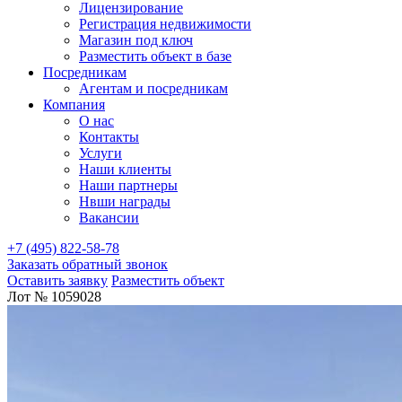
Лицензирование
Регистрация недвижимости
Магазин под ключ
Разместить объект в базе
Посредникам
Агентам и посредникам
Компания
О нас
Контакты
Услуги
Наши клиенты
Наши партнеры
Нвши награды
Вакансии
+7 (495) 822-58-78
Заказать обратный звонок
Оставить заявку
Разместить объект
Лот № 1059028