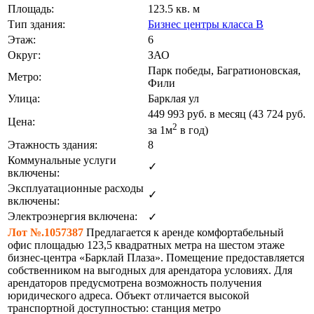
Площадь:
123.5 кв. м
Тип здания:
Бизнес центры класса B
Этаж:
6
Округ:
ЗАО
Парк победы, Багратионовская,
Метро:
Фили
Улица:
Барклая ул
449 993
руб. в месяц (43 724
руб.
Цена:
2
за 1м
в год)
Этажность здания:
8
Коммунальные услуги
✓
включены:
Эксплуатационные расходы
✓
включены:
Электроэнергия включена:
✓
Лот №.1057387
Предлагается к аренде комфортабельный
офис площадью 123,5 квадратных метра на шестом этаже
бизнес-центра «Барклай Плаза». Помещение предоставляется
собственником на выгодных для арендатора условиях. Для
арендаторов предусмотрена возможность получения
юридического адреса. Объект отличается высокой
транспортной доступностью: станция метро