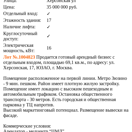
Улица:
Херсонская ул
Цена:
35 000 000
руб.
Отдельный вход:
✓
Этажность здания:
17
Наличие лифта:
✓
Круглосуточный
✓
доступ:
Электрическая
16
мощность, кВт:
Лот №.1004823
Продается готовый арендный бизнес с
отдельным входом, площадью 69,1 кв.м., по адресу: ул.
Херсонская, 17, ЮЗАО, г. Москва.
Помещение расположенное на первой линии. Метро Зюзино
- 9 мин. пешком. Район имеет плотную жилую застройку.
Помещение имеет локацию с высоким пешеходным и
автомобильным трафиком. Остановка общественного
транспорта - 30 метров. Есть городская и общественная
парковка у ТЦ напротив.
Высокий маркетинговый потенциал. Размещение вывески на
фасаде.
Коммерческие условия:
Арендатор - медцентр “ЦМД”