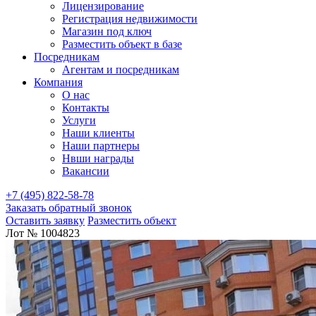
Лицензирование
Регистрация недвижимости
Магазин под ключ
Разместить объект в базе
Посредникам
Агентам и посредникам
Компания
О нас
Контакты
Услуги
Наши клиенты
Наши партнеры
Нвши награды
Вакансии
+7 (495) 822-58-78
Заказать обратный звонок
Оставить заявку
Разместить объект
Лот № 1004823