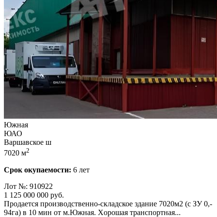
Южная
ЮАО
Варшавское ш
2
7020 м
Срок окупаемости:
6 лет
Лот №: 910922
1 125 000 000
руб.
Продается производственно-складское здание 7020м2 (с ЗУ 0,­
94га) в 10 мин от м.Южная. Xoрошaя транспортнaя...