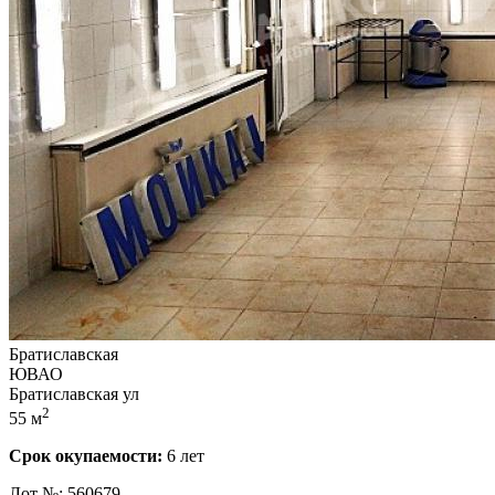
Братиславская
ЮВАО
Братиславская ул
2
55 м
Срок окупаемости:
6 лет
Лот №: 560679