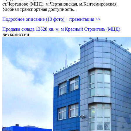
ст.Чертаново (МЦД),­ м.Чертановская,­ м.Кантемировская.
Удобная транспортная доступность...
Подробное описание (10 фото) + презентация >>
Продажа склада 13628 кв. м, м Красный Строитель (МЦД)
Без комиссии