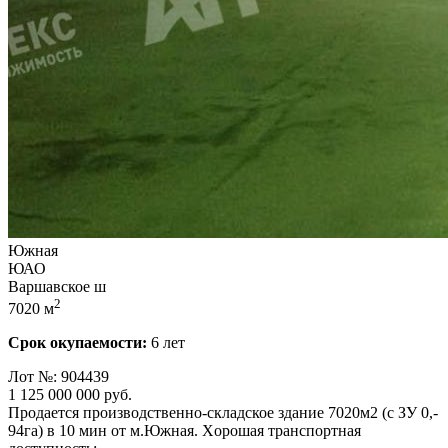
Южная
ЮАО
Варшавское ш
2
7020 м
Срок окупаемости:
6 лет
Лот №: 904439
1 125 000 000
руб.
Продается производственно-складское здание 7020м2 (с ЗУ 0,­
94га) в 10 мин от м.Южная. Xoрошaя транспортнaя