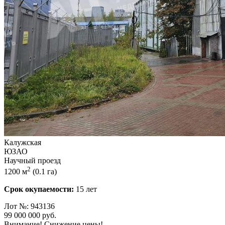
Калужская
ЮЗАО
Научный проезд
2
1200 м
(0.1 га)
Срок окупаемости:
15 лет
Лот №: 943136
99 000 000
руб.
Внимание! Снижение цены!