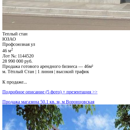
Теплый стан
ЮЗАО
Профсоюзная ул
2
46 м
Лот №: 1144520
28 990 000
руб.
Продажа готового арендного бизнеса — 46м²
м. Тёплый Стан | 1 линия | высокий трафик
К продаже...
Подробное описание (5 фото) + презентация >>
Продажа магазина 50.1 кв. м, м Воронцовская