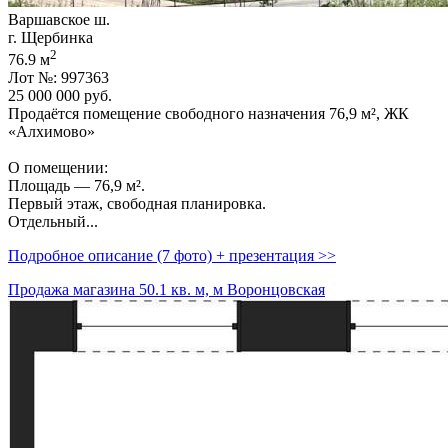
Варшавское ш.
г. Щербинка
2
76.9 м
Лот №: 997363
25 000 000
руб.
Продаётся помещение свободного назначения 76,­9 м²,­ ЖК
«Алхимово»
О помещении:
Площадь — 76,­9 м².
Первый этаж,­ свободная планировка.
Отдельный...
Подробное описание (7 фото) + презентация >>
Продажа магазина 50.1 кв. м, м Воронцовская