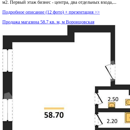
м2. Первый этаж бизнес - центра,­ два отдельных входа,­...
Подробное описание (12 фото) + презентация >>
Продажа магазина 58.7 кв. м, м Воронцовская