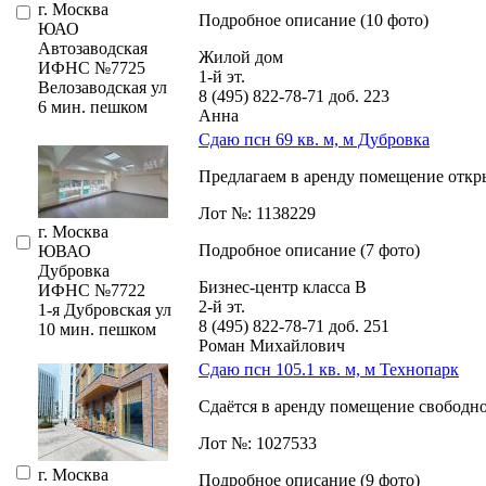
г. Москва
Подробное описание (10 фото)
ЮАО
Автозаводская
Жилой дом
ИФНС №7725
1-й эт.
Велозаводская ул
8 (495) 822-78-71
доб. 223
6 мин. пешком
Анна
Сдаю псн 69 кв. м, м Дубровка
Предлагаем в аренду помещение откры
Лот №: 1138229
г. Москва
Подробное описание (7 фото)
ЮВАО
Дубровка
Бизнес-центр класса В
ИФНС №7722
2-й эт.
1-я Дубровская ул
8 (495) 822-78-71
доб. 251
10 мин. пешком
Роман Михайлович
Сдаю псн 105.1 кв. м, м Технопарк
Сдаётся в аренду помещение свободно
Лот №: 1027533
г. Москва
Подробное описание (9 фото)