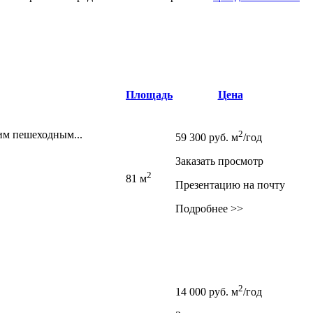
Площадь
Цена
им пешеходным...
2
59 300
руб.
м
/год
Заказать просмотр
2
81 м
Презентацию на почту
Подробнее >>
2
14 000
руб.
м
/год