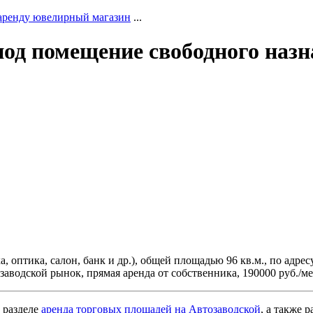
аренду ювелирный магазин
...
под помещение свободного назн
птика, салон, банк и др.), общей площадью 96 кв.м., по адресу: 
озаводской рынок, прямая аренда от собственника, 190000 руб./мес
 разделе
аренда торговых площадей на Автозаводской
, а также 