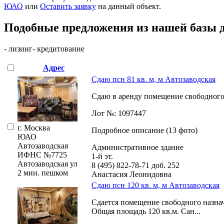
ЮАО
или
Оставить заявку
на данный объект
.
Подобные предложения из нашей базы 
- лизинг
- кредитование
Адрес
Сдаю псн 81 кв. м, м Автозаводская
Сдаю в аренду помещение свободного 
Лот №: 1097447
г. Москва
Подробное описание (13 фото)
ЮАО
Автозаводская
Административное здание
ИФНС №7725
1-й эт.
Автозаводская ул
8 (495) 822-78-71
доб. 252
2 мин. пешком
Анастасия Леонидовна
Сдаю псн 120 кв. м, м Автозаводская
Сдается помещение свободного назнач
Общая площадь 120 кв.м. Сан...