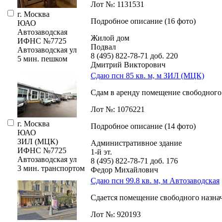
Лот №: 1131531
г. Москва
Подробное описание (16 фото)
ЮАО
Автозаводская
Жилой дом
ИФНС №7725
Подвал
Автозаводская ул
8 (495) 822-78-71
доб. 220
5 мин. пешком
Дмитрий Викторович
Сдаю псн 85 кв. м, м ЗИЛ (МЦК)
Сдам в аренду помещение свободного н
Лот №: 1076221
г. Москва
Подробное описание (14 фото)
ЮАО
ЗИЛ (МЦК)
Административное здание
ИФНС №7725
1-й эт.
Автозаводская ул
8 (495) 822-78-71
доб. 176
3 мин. транспортом
Федор Михайлович
Сдаю псн 99.8 кв. м, м Автозаводская
Сдается помещение свободного назначе
Лот №: 920193