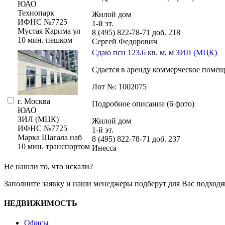
ЮАО
Технопарк
Жилой дом
ИФНС №7725
1-й эт.
Мустая Карима ул
8 (495) 822-78-71
доб. 218
10 мин. пешком
Сергей Федорович
Сдаю псн 123.6 кв. м, м ЗИЛ (МЦК)
Сдается в аренду коммерческое помещ
Лот №: 1002075
г. Москва
Подробное описание (6 фото)
ЮАО
ЗИЛ (МЦК)
Жилой дом
ИФНС №7725
1-й эт.
Марка Шагала наб
8 (495) 822-78-71
доб. 237
10 мин. транспортом
Инесса
Не нашли то, что искали?
Заполните заявку
и наши менеджеры подберут для Вас подходя
НЕДВИЖИМОСТЬ
Офисы