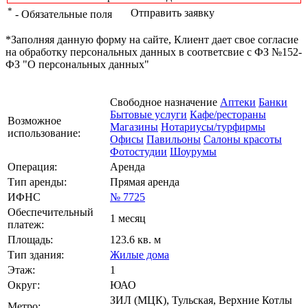
*
Отправить заявку
- Обязательные поля
*Заполняя данную форму на сайте, Клиент дает свое согласие
на обработку персональных данных в соответсвие с ФЗ №152-
ФЗ "О персональных данных"
Свободное назначение
Аптеки
Банки
Бытовые услуги
Кафе/рестораны
Возможное
Магазины
Нотариусы/турфирмы
использование:
Офисы
Павильоны
Салоны красоты
Фотостудии
Шоурумы
Операция:
Аренда
Тип аренды:
Прямая аренда
ИФНС
№ 7725
Обеспечительный
1 месяц
платеж:
Площадь:
123.6 кв. м
Тип здания:
Жилые дома
Этаж:
1
Округ:
ЮАО
ЗИЛ (МЦК), Тульская, Верхние Котлы
Метро: