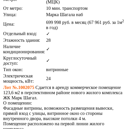
(МЦК)
От метро:
10 мин. транспортом
Улица:
Марка Шагала наб
2
699 998
руб. в месяц (67 961
руб.
за 1м
Цена:
в год)
Отдельный вход:
✓
Этажность здания:
28
Наличие
✓
кондиционирования:
Круглосуточный
✓
доступ:
Тип окон:
витринные
Электрическая
24
мощность, кВт:
Лот №.1002075
Сдается в аренду коммерческое помещение
123,6 м2 в перспективном районе нового жилого комплекса
ЖК Марк Шагал.
О помещении:
Фасадные витрины, возможность размещения вывески,
прямой вход с улицы, витринное окно со стороны
внутренного двора, высокие потолки 4 м.
Помещение расположено на первой линии жилого
комплекса.