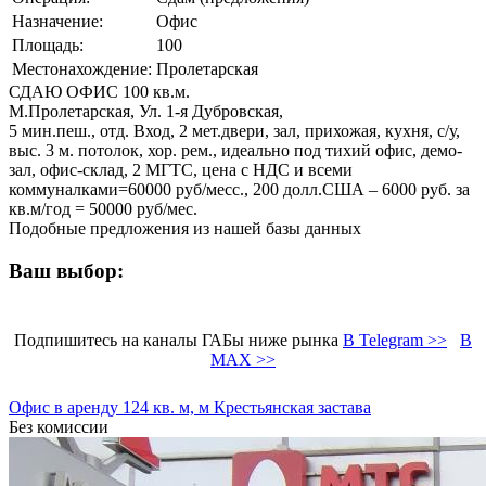
Назначение:
Офис
Площадь:
100
Местонахождение:
Пролетарская
СДАЮ ОФИС 100 кв.м.
М.Пролетарская, Ул. 1-я Дубровская,
5 мин.пеш., отд. Вход, 2 мет.двери, зал, прихожая, кухня, с/у,
выс. 3 м. потолок, хор. рем., идеально под тихий офис, демо-
зал, офис-склад, 2 МГТС, цена с НДС и всеми
коммуналками=60000 руб/месс., 200 долл.США – 6000 руб. за
кв.м/год = 50000 руб/мес.
Подобные предложения из нашей базы данных
Ваш выбор:
Подпишитесь на каналы ГАБы ниже рынка
В Telegram >>
В
MAX >>
Офис в аренду 124 кв. м, м Крестьянская застава
Без комиссии