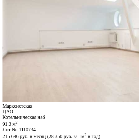
Марксистская
ЦАО
Котельническая наб
2
91.3 м
Лот №: 1110734
2
215 696
руб. в месяц (28 350
руб.
за 1м
в год)