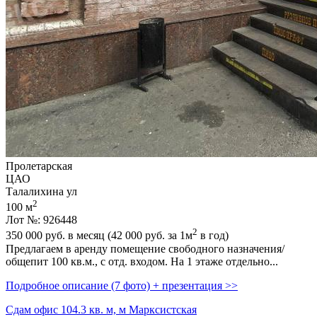
Пролетарская
ЦАО
Талалихина ул
2
100 м
Лот №: 926448
2
350 000
руб. в месяц (42 000
руб.
за 1м
в год)
Предлагаем в аренду помещение свободного назначения/
общепит 100 кв.м.,­ с отд. входом. На 1 этаже отдельно...
Подробное описание (7 фото) + презентация >>
Сдам офис 104.3 кв. м, м Марксистская