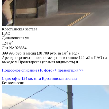
Крестьянская застава
ЦАО
Динамовская ул
2
124 м
Лот №: 928864
2
399 993
руб. в месяц (38 709
руб.
за 1м
в год)
Аренда перспективного помещения в цоколе 124 м2 в ЦАО на
выходе м.Пролетарская (прямая видимость) и...
Подробное описание (16 фото) + презентация >>
Сдаю офис 124 кв. м, м Крестьянская застава
Без комиссии